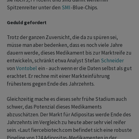
Spitzenreiter unter den
SMI
-Blue-Chips.
Geduld gefordert
Trotz der ganzen Zuversicht, die da zu spüren sei,
müsse man aber bedenken, dass es noch viele Jahre
dauern werde, dieses Medikament bis zur Marktreife zu
entwickeln, schränkt etwa Analyst Stefan
Schneider
von
Vontobel
ein - auch wenn er die Daten selbst als gut
erachtet. Er rechne mit einer Markteinführung
frühestens gegen Ende des Jahrzehnts.
Gleichzeitig mache es dieses sehr frühe Stadium auch
schwer, das Potenzial dieses Medikaments
abzuschätzen. Der Markt für Adipositas werde Ende des
Jahrzehnts im Vergleich zu heute aber sehr viel reifer
sein. «Laut fiercebiotech.com befindet sich eine robuste
Pipeline von 124 Adipositas-Medikamenten in der