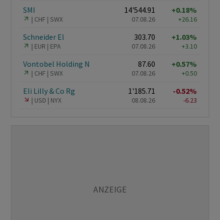
SMI
14'544.91
+0.18%
CHF
SWX
07.08.26
+26.16
Schneider El
303.70
+1.03%
EUR
EPA
07.08.26
+3.10
Vontobel Holding N
87.60
+0.57%
CHF
SWX
07.08.26
+0.50
Eli Lilly & Co Rg
1'185.71
-0.52%
USD
NYX
08.08.26
-6.23