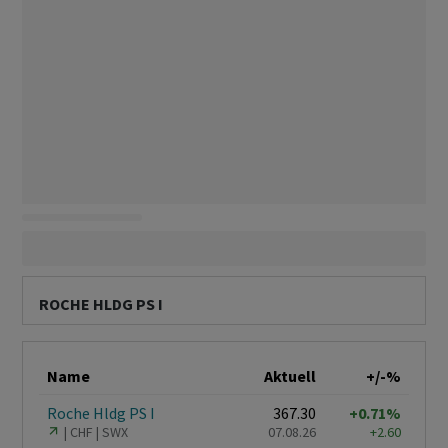
ROCHE HLDG PS I
Name
Aktuell
+/-%
Roche Hldg PS I
367.30
+0.71%
CHF
SWX
07.08.26
+2.60