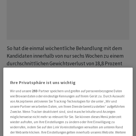
So hat die einmal wöchentliche Behandlung mit dem
Kandidaten innerhalb von nur sechs Wochen zu einem
durchschnittlichen Gewichtsverlust von 18,8 Prozent
geführt, teilten die
Basler
am Donnerstag mit. Das ist
auch im Vergleich zu den bereits zugelassenen
Ihre Privatsphäre ist uns wichtig
Abnehmspritzen viel, wie es von Analysten heisst.
Wir und unsere
293
-Partner speichern und greifen auf personenbezogene Daten
wie Browserdaten oder eindeutige Kennungen auf Ihrem Gerät zu. Durch Auswahl
Auch auf den Blutzuckerspiegel hatte der Kandidat
von Akzeptieren aktivieren Sie Tracking-Technologien für die unter „Wir und
unsere Partner verarbeiten Daten, um Ihnen Dienste bereitzustellen“ aufgeführten
eine normalisierende Wirkung. Allerdings handelt es sich
Zwecke. Wenn Tracker deaktiviert sind, sind manche Inhalte und Anzeigen
hierbei noch um sehr frühe klinische Daten, da sie aus
möglicherweise nicht mehr so relevant für Sie. Sie können dieses Menü jederzeit
wieder aufrufen, um Ihre Einstellungen zu ändern oder Ihre Einwilligung zu
einer Phase-I-Studie stammen, in der zunächst auch die
widerrufen, indem Sie auf den Link Voreinstellungen verwalten am unteren Rand
Verträglichkeit getestet wird.
der Webseite klicken. Ihre Einstellungen gelten innerhalb unseres Website. Weitere