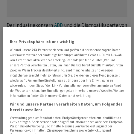
Der Industriekonzern
ABB
und die Diagnostiksparte von
Roche
haben eine globale Zusammenarbeit zur
Entwicklung neuer Robotiklösungen für klinische
Ihre Privatsphäre ist uns wichtig
Labore vereinbart. Ziel der Kooperation sei es,
Wir und unsere
293
-Partner speichern und greifen auf personenbezogene Daten
Laborabläufe durch den Einsatz intelligenter Robotik
wie Browserdaten oder eindeutige Kennungen auf Ihrem Gerät zu. Durch Auswahl
von Akzeptieren aktivieren Sie Tracking-Technologien für die unter „Wir und
und Künstlicher Intelligenz (KI) effizienter und flexibler
unsere Partner verarbeiten Daten, um Ihnen Dienste bereitzustellen“ aufgeführten
zu gestalten sowie stärker zu vernetzen, heisst es in
Zwecke. Wenn Tracker deaktiviert sind, sind manche Inhalte und Anzeigen
möglicherweise nicht mehr so relevant für Sie. Sie können dieses Menü jederzeit
einer gemeinsamen Erklärung vom Mittwoch.
wieder aufrufen, um Ihre Einstellungen zu ändern oder Ihre Einwilligung zu
widerrufen, indem Sie auf den Link Voreinstellungen verwalten am unteren Rand
der Webseite klicken. Ihre Einstellungen gelten innerhalb unseres Website. Weitere
Im Mittelpunkt der Zusammenarbeit stehen laut den
Informationen finden Sie in unserer Datenschutzerklärung.
Angaben zunächst zwei Anwendungsbereiche. Zum
Wir und unsere Partner verarbeiten Daten, um Folgendes
einen sollen in der Pathologie Robotiklösungen für das
bereitzustellen:
Handling und die Organisation von Objektträgern
Verwendung genauer Standortdaten. Endgeräteeigenschaften zur Identifikation
entwickelt werden, um digitale und vernetzte
aktiv abfragen. Speichern von oder Zugriff auf Informationen auf einem Endgerät.
Personalisierte Werbung und Inhalte, Messung von Werbeleistung und der
Arbeitsabläufe zu unterstützen. Zum anderen sollen in
Performance von Inhalten, Zielgruppenforschung sowie Entwicklung und