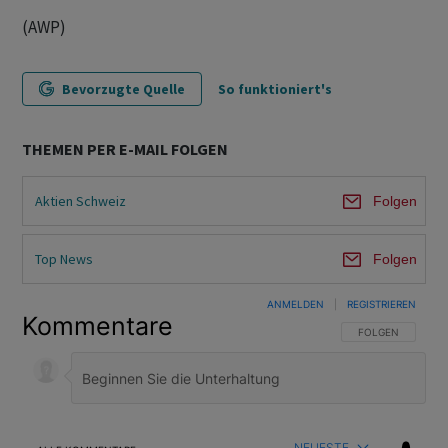
(AWP)
Bevorzugte Quelle
So funktioniert's
THEMEN PER E-MAIL FOLGEN
Aktien Schweiz
Folgen
Top News
Folgen
ANMELDEN
|
REGISTRIEREN
Kommentare
FOLGE DIESER U
FOLGEN
NEUESTE