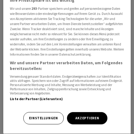
Ihre Privatsphäre ist uns wichtig
Wir und unsere
293
-Partner speichern und greifen auf personenbezogene Daten
wie Browserdaten oder eindeutige Kennungen auf Ihrem Gerät zu. Durch Auswahl
von Akzeptieren aktivieren Sie Tracking-Technologien für die unter „Wir und
unsere Partner verarbeiten Daten, um Ihnen Dienste bereitzustellen“ aufgeführten
Der Trafohersteller
R&S
erhielt eine Kurszielerhöhung
Zwecke. Wenn Tracker deaktiviert sind, sind manche Inhalte und Anzeigen
auf 24,70 von 23,70 Franken von der
UBS
bei einer
möglicherweise nicht mehr so relevant für Sie. Sie können dieses Menü jederzeit
wieder aufrufen, um Ihre Einstellungen zu ändern oder Ihre Einwilligung zu
unveränderten Kaufempfehlung. Um 9.55 Uhr gewinnt
widerrufen, indem Sie auf den Link Voreinstellungen verwalten am unteren Rand
die Aktie in einem leicht positiven Gesamtmarkt (
SPI
der Webseite klicken. Ihre Einstellungen gelten innerhalb unseres Website. Weitere
Informationen finden Sie in unserer Datenschutzerklärung.
+0,2 Prozent) um 5,7 Prozent auf 19,50 Franken. Im
Wir und unsere Partner verarbeiten Daten, um Folgendes
bisherigen Jahresverlauf hatten die Papiere bis gestern
bereitzustellen:
1,1 Prozent verloren, im Vorjahr aber wiederum um fast
Verwendung genauer Standortdaten. Endgeräteeigenschaften zur Identifikation
76 Prozent zugelegt.
aktiv abfragen. Speichern von oder Zugriff auf Informationen auf einem Endgerät.
Personalisierte Werbung und Inhalte, Messung von Werbeleistung und der
Performance von Inhalten, Zielgruppenforschung sowie Entwicklung und
Der zuständige Analyst der Grossbank, Sebastian Vogel,
Verbesserung von Angeboten.
Liste der Partner (Lieferanten)
begründet die Einstufung mit einer generellen
Prognosenerhöhung für den Industriekonzern. Damit
berücksichtige er unter anderem das anhaltend
EINSTELLUNGEN
AKZEPTIEREN
günstige Nachfrageumfeld.