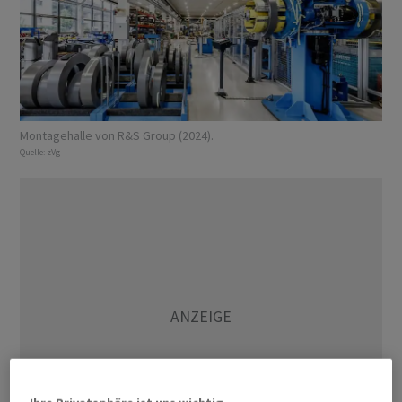
Montagehalle von R&S Group (2024).
Quelle:
zVg