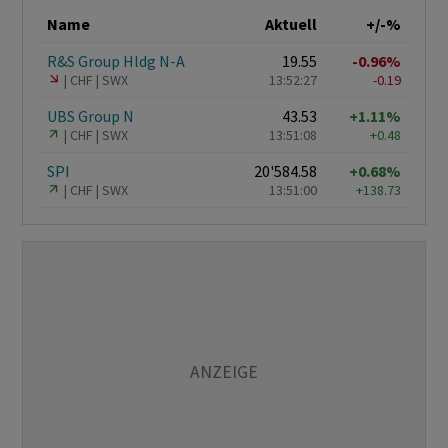
Name
Aktuell
+/-%
R&S Group Hldg N-A
19.55
-0.96%
CHF
SWX
13:52:27
-0.19
UBS Group N
43.53
+1.11%
CHF
SWX
13:51:08
+0.48
SPI
20'584.58
+0.68%
CHF
SWX
13:51:00
+138.73