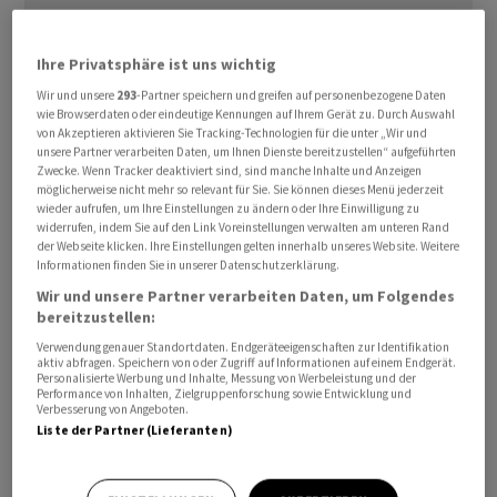
Ihre Privatsphäre ist uns wichtig
Die russischen Streitkräfte haben nach ukrainischen
Wir und unsere
293
-Partner speichern und greifen auf personenbezogene Daten
wie Browserdaten oder eindeutige Kennungen auf Ihrem Gerät zu. Durch Auswahl
Angaben am Mittwochmorgen zur Hauptverkehrszeit
von Akzeptieren aktivieren Sie Tracking-Technologien für die unter „Wir und
Kiew und andere Städte in mehreren Wellen mit
unsere Partner verarbeiten Daten, um Ihnen Dienste bereitzustellen“ aufgeführten
Zwecke. Wenn Tracker deaktiviert sind, sind manche Inhalte und Anzeigen
Raketen angegriffen. Präsident Wolodymyr Selenskyj
möglicherweise nicht mehr so relevant für Sie. Sie können dieses Menü jederzeit
zufolge wurden nach bisherigen Erkenntnissen zwei
wieder aufrufen, um Ihre Einstellungen zu ändern oder Ihre Einwilligung zu
widerrufen, indem Sie auf den Link Voreinstellungen verwalten am unteren Rand
Menschen bei den Angriffen auf Kiew getötet. «Mehr als
der Webseite klicken. Ihre Einstellungen gelten innerhalb unseres Website. Weitere
zehn Menschen wurden verletzt.»
Informationen finden Sie in unserer Datenschutzerklärung.
Wir und unsere Partner verarbeiten Daten, um Folgendes
Möglicherweise lägen weitere Opfer unter Trümmern,
bereitzustellen:
schrieb Selenskyj auf dem Mitteilungsdienst Telegram.
Verwendung genauer Standortdaten. Endgeräteeigenschaften zur Identifikation
aktiv abfragen. Speichern von oder Zugriff auf Informationen auf einem Endgerät.
Dort erklärte zudem Kiews Bürgermeister Vitali
Personalisierte Werbung und Inhalte, Messung von Werbeleistung und der
Performance von Inhalten, Zielgruppenforschung sowie Entwicklung und
Klitschko, herabstürzende Trümmer abgefangener
Verbesserung von Angeboten.
Raketen hätten Stromleitungen getroffen. In einigen
Liste der Partner (Lieferanten)
Teilen Kiews sei daher der Strom ausgefallen. Reuters-
Reporter berichteten, kurz vor sieben Uhr Ortszeit