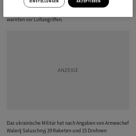
EINSTELLUNGEN
AKZEPTIEREN
seien laute Detonationen zu hören gewesen. Im ganzen
Land heulten ab etwa sechs Uhr die Sirenen und
warnten vor Luftangriffen.
Das ukrainische Militär hat nach Angaben von Armeechef
Walerij Saluschnyj 29 Raketen und 15 Drohnen