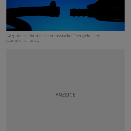
Gazprom ist ein staatlicher russischer Energiekonzern.
Quelle:
IMAGO / ZUMA Wire