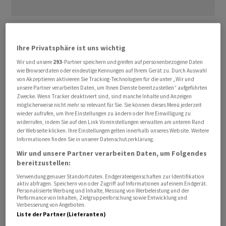
Der Konzern muss dem ukrainischen Unternehmen
Naftogaz somit mehr als 1,3 Milliarden Dollar für die
Ihre Privatsphäre ist uns wichtig
Erfüllung eines Transport-Vertrags zahlen. Das
Wir und unsere
293
-Partner speichern und greifen auf personenbezogene Daten
Bundesgericht bestätigte damit einen früheren
wie Browserdaten oder eindeutige Kennungen auf Ihrem Gerät zu. Durch Auswahl
Schiedsgerichtsentscheid, wie aus einem am Dienstag
von Akzeptieren aktivieren Sie Tracking-Technologien für die unter „Wir und
unsere Partner verarbeiten Daten, um Ihnen Dienste bereitzustellen“ aufgeführten
veröffentlichten Urteil hervorgeht.
Zwecke. Wenn Tracker deaktiviert sind, sind manche Inhalte und Anzeigen
möglicherweise nicht mehr so relevant für Sie. Sie können dieses Menü jederzeit
wieder aufrufen, um Ihre Einstellungen zu ändern oder Ihre Einwilligung zu
Der Auseinandersetzung lag ein Vertrag zugrunde, den
widerrufen, indem Sie auf den Link Voreinstellungen verwalten am unteren Rand
die beiden Energiekonzerne im Dezember 2019
der Webseite klicken. Ihre Einstellungen gelten innerhalb unseres Website. Weitere
Informationen finden Sie in unserer Datenschutzerklärung.
abgeschlossen hatten. Darin verpflichtete sich
Wir und unsere Partner verarbeiten Daten, um Folgendes
Gazprom, Dienstleistungen für den Transport von Gas
bereitzustellen:
durch das ukrainische Territorium zu bezahlen. Der
Verwendung genauer Standortdaten. Endgeräteeigenschaften zur Identifikation
Streit eskalierte, nachdem der Gastransit seit Beginn
aktiv abfragen. Speichern von oder Zugriff auf Informationen auf einem Endgerät.
Personalisierte Werbung und Inhalte, Messung von Werbeleistung und der
des Krieges im Februar 2022 unterbrochen war.
Performance von Inhalten, Zielgruppenforschung sowie Entwicklung und
Verbesserung von Angeboten.
Liste der Partner (Lieferanten)
Naftogaz wandte sich im September 2022 ans