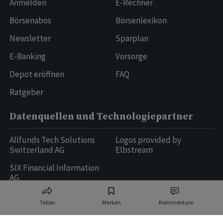
Anmelden
E-Rechner
Börsenabos
Börsenlexikon
Newsletter
Sparplan
E-Banking
Vorsorge
Depot eröffnen
FAQ
Ratgeber
Datenquellen und Technologiepartner
Allfunds Tech Solutions
Logos provided by
Switzerland AG
Elbstream
SIX Financial Information
AG
Teilen
Merken
Kommentare
Ringier AG | Ringier Medien Schweiz