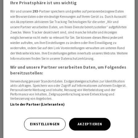
Ihre Privatsphäre ist uns wichtig
Wir und unsere
293
-Partner speichern und greifen auf personenbezogene Daten
wie Browserdaten oder eindeutige Kennungen auf Ihrem Gerät zu. Durch Auswahl
Erstmals seit Ende März 2022 - also kurz nach dem
von Akzeptieren aktivieren Sie Tracking-Technologien für die unter „Wir und
Kriegsausbruch - koste der Dollar am Dienstag an der
unsere Partner verarbeiten Daten, um Ihnen Dienste bereitzustellen“ aufgeführten
Zwecke. Wenn Tracker deaktiviert sind, sind manche Inhalte und Anzeigen
Moskauer Börse wieder mehr als 90 Rubel. Der Euro
möglicherweise nicht mehr so relevant für Sie. Sie können dieses Menü jederzeit
erreichte im Tagesverlauf einen Wert von zeitweise
wieder aufrufen, um Ihre Einstellungen zu ändern oder Ihre Einwilligung zu
über 98 Rubel. Die russische Landeswährung liegt damit
widerrufen, indem Sie auf den Link Voreinstellungen verwalten am unteren Rand
der Webseite klicken. Ihre Einstellungen gelten innerhalb unseres Website. Weitere
deutlich unter ihren Höchstständen vom Vorjahr.
Informationen finden Sie in unserer Datenschutzerklärung.
Wir und unsere Partner verarbeiten Daten, um Folgendes
War der Rubel 2022 zunächst unmittelbar nach Beginn
bereitzustellen:
des von Kremlchef Wladimir Putin befohlenen
Verwendung genauer Standortdaten. Endgeräteeigenschaften zur Identifikation
aktiv abfragen. Speichern von oder Zugriff auf Informationen auf einem Endgerät.
Angriffskriegs gegen die Ukraine eingebrochen, legte er
Personalisierte Werbung und Inhalte, Messung von Werbeleistung und der
später im Jahresverlauf stark zu. Ein Grund dafür waren
Performance von Inhalten, Zielgruppenforschung sowie Entwicklung und
Verbesserung von Angeboten.
auch die westlichen Sanktionen, die zunächst die
Liste der Partner (Lieferanten)
Importe beschränkten, während der russische Export
weiterlief.
EINSTELLUNGEN
AKZEPTIEREN
Die russische Zentralbank verbot damals zeitweise den