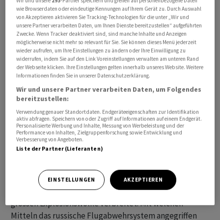
Wir und unsere
293
-Partner speichern und greifen auf personenbezogene Daten
wie Browserdaten oder eindeutige Kennungen auf Ihrem Gerät zu. Durch Auswahl
von Akzeptieren aktivieren Sie Tracking-Technologien für die unter „Wir und
unsere Partner verarbeiten Daten, um Ihnen Dienste bereitzustellen“ aufgeführten
Zwecke. Wenn Tracker deaktiviert sind, sind manche Inhalte und Anzeigen
möglicherweise nicht mehr so relevant für Sie. Sie können dieses Menü jederzeit
wieder aufrufen, um Ihre Einstellungen zu ändern oder Ihre Einwilligung zu
widerrufen, indem Sie auf den Link Voreinstellungen verwalten am unteren Rand
der Webseite klicken. Ihre Einstellungen gelten innerhalb unseres Website. Weitere
"Infolge der Explosion wurden die Anlage, die
Informationen finden Sie in unserer Datenschutzerklärung.
zugehörigen Raketen und das Bedienungspersonal
Wir und unsere Partner verarbeiten Daten, um Folgendes
bereitzustellen:
komplett vernichtet", teilte der Geheimdienst am
Mittwoch mit.
Verwendung genauer Standortdaten. Endgeräteeigenschaften zur Identifikation
aktiv abfragen. Speichern von oder Zugriff auf Informationen auf einem Endgerät.
Personalisierte Werbung und Inhalte, Messung von Werbeleistung und der
Performance von Inhalten, Zielgruppenforschung sowie Entwicklung und
Verbesserung von Angeboten.
Liste der Partner (Lieferanten)
Dazu wurden Drohnenaufnahmen veröffentlicht, die die
Explosion auf der Landzunge Tarchankut am
westlichsten Ende der Halbinsel zeigen sollen. In
EINSTELLUNGEN
AKZEPTIEREN
sozialen Netzwerken wurden zudem Bilder von einer
grossen Explosionswolke verbreitet. Mit welchen
Mitteln das russische Flugabwehrsystem angegriffen