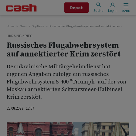
Depot
Suche
Login
Menu
Home
News
Top News
Russisches Flugabwehrsystem auf annektierter Krim zerst
UKRAINE-KRIEG
Russisches Flugabwehrsystem
auf annektierter Krim zerstört
Der ukrainische Militärgeheimdienst hat
eigenen Angaben zufolge ein russisches
Flugabwehrsystem S-400 "Triumph" auf der von
Moskau annektierten Schwarzmeer-Halbinsel
Krim zerstört.
23.08.2023 12:57