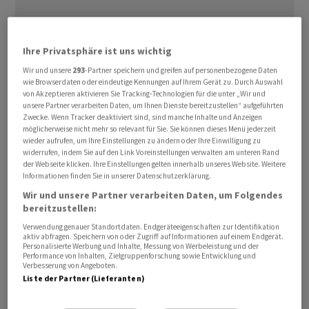
Ihre Privatsphäre ist uns wichtig
Russland droht in einer ersten Reaktion auf den Nato-
Wir und unsere
293
-Partner speichern und greifen auf personenbezogene Daten
Beitritt Schwedens mit nicht näher identifizierten
wie Browserdaten oder eindeutige Kennungen auf Ihrem Gerät zu. Durch Auswahl
Vergeltungsschritten. Die Regierung in Moskau werde
von Akzeptieren aktivieren Sie Tracking-Technologien für die unter „Wir und
unsere Partner verarbeiten Daten, um Ihnen Dienste bereitzustellen“ aufgeführten
genau beobachten, wie sich Schweden in dem
Zwecke. Wenn Tracker deaktiviert sind, sind manche Inhalte und Anzeigen
«aggressiven militärischen
Block
» verhalten werde,
möglicherweise nicht mehr so relevant für Sie. Sie können dieses Menü jederzeit
wieder aufrufen, um Ihre Einstellungen zu ändern oder Ihre Einwilligung zu
sagte die Sprecherin des Aussenministeriums, Maria
widerrufen, indem Sie auf den Link Voreinstellungen verwalten am unteren Rand
Sacharowa, in Moskau am Mittwoch. «Darauf aufbauend
der Webseite klicken. Ihre Einstellungen gelten innerhalb unseres Website. Weitere
Informationen finden Sie in unserer Datenschutzerklärung.
werden wir unsere Antwort gestalten mit
Vergeltungsschritten militärisch-technischer Art und
Wir und unsere Partner verarbeiten Daten, um Folgendes
bereitzustellen:
anderer Natur.»
Verwendung genauer Standortdaten. Endgeräteeigenschaften zur Identifikation
aktiv abfragen. Speichern von oder Zugriff auf Informationen auf einem Endgerät.
Schweden hatte auf dem Weg hin zu einer Nato-
Personalisierte Werbung und Inhalte, Messung von Werbeleistung und der
Performance von Inhalten, Zielgruppenforschung sowie Entwicklung und
Mitgliedschaft am Montag die letzte Hürde genommen,
Verbesserung von Angeboten.
Liste der Partner (Lieferanten)
nachdem das ungarische Parlament die Aufnahme
ratifiziert hatte. Zusammen mit Finnland beantragte