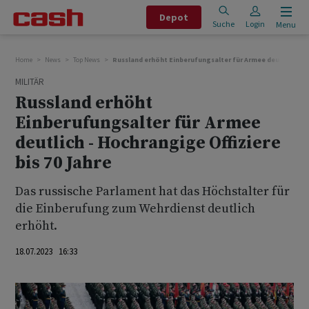
Depot
Suche
Login
Menu
Home
News
Top News
Russland erhöht Einberufungsalter für Armee deutlich - Ho
MILITÄR
Russland erhöht
Einberufungsalter für Armee
deutlich - Hochrangige Offiziere
bis 70 Jahre
Das russische Parlament hat das Höchstalter für
die Einberufung zum Wehrdienst deutlich
erhöht.
18.07.2023 16:33