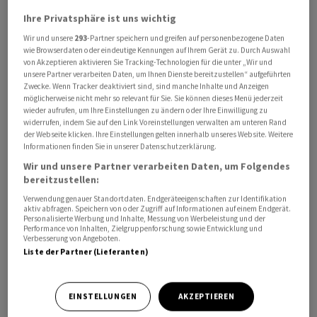
Ihre Privatsphäre ist uns wichtig
Wir und unsere
293
-Partner speichern und greifen auf personenbezogene Daten
wie Browserdaten oder eindeutige Kennungen auf Ihrem Gerät zu. Durch Auswahl
von Akzeptieren aktivieren Sie Tracking-Technologien für die unter „Wir und
unsere Partner verarbeiten Daten, um Ihnen Dienste bereitzustellen“ aufgeführten
Zwecke. Wenn Tracker deaktiviert sind, sind manche Inhalte und Anzeigen
Nach dem am Dienstag von der Duma verabschiedeten
möglicherweise nicht mehr so relevant für Sie. Sie können dieses Menü jederzeit
wieder aufrufen, um Ihre Einstellungen zu ändern oder Ihre Einwilligung zu
Gesetz können Männer, die ihren Dienst ohne weitere
widerrufen, indem Sie auf den Link Voreinstellungen verwalten am unteren Rand
Verpflichtung abgeschlossen haben, je nach Kategorie
der Webseite klicken. Ihre Einstellungen gelten innerhalb unseres Website. Weitere
Informationen finden Sie in unserer Datenschutzerklärung.
bis zum Alter von 40, 50 oder 55 Jahren einberufen
Wir und unsere Partner verarbeiten Daten, um Folgendes
werden.
bereitzustellen:
Verwendung genauer Standortdaten. Endgeräteeigenschaften zur Identifikation
In allen Fällen wurde die Altersgrenze um fünf Jahre
aktiv abfragen. Speichern von oder Zugriff auf Informationen auf einem Endgerät.
Personalisierte Werbung und Inhalte, Messung von Werbeleistung und der
angehoben, hieß es auf der Website des Unterhauses.
Performance von Inhalten, Zielgruppenforschung sowie Entwicklung und
Verbesserung von Angeboten.
Russland unterhält zudem eine Reserve von Männern,
Liste der Partner (Lieferanten)
die sich nach Ende eines Militärdienstes für
regelmäßige Ausbildung und eine Vergütung
angemeldet haben.
EINSTELLUNGEN
AKZEPTIEREN