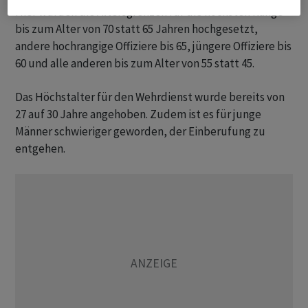
Hier wurden die Altersgrenzen für die höchsten Ränge
bis zum Alter von 70 statt 65 Jahren hochgesetzt,
andere hochrangige Offiziere bis 65, jüngere Offiziere bis
60 und alle anderen bis zum Alter von 55 statt 45.
Das Höchstalter für den Wehrdienst wurde bereits von
27 auf 30 Jahre angehoben. Zudem ist es für junge
Männer schwieriger geworden, der Einberufung zu
entgehen.