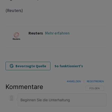
(Reuters)
Reuters
Mehr erfahren
Bevorzugte Quelle
So funktioniert's
ANMELDEN
|
REGISTRIEREN
Kommentare
FOLGE DIESER U
FOLGEN