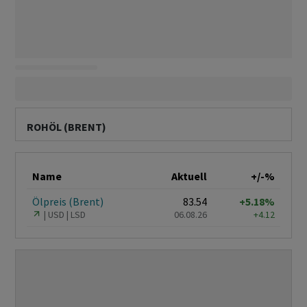
ROHÖL (BRENT)
Name
Aktuell
+/-%
Ölpreis (Brent)
83.54
+5.18%
USD
LSD
06.08.26
+4.12