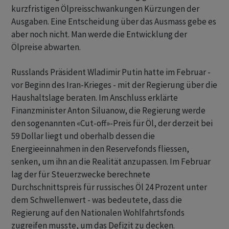
kurzfristigen Ölpreisschwankungen Kürzungen der
Ausgaben. Eine Entscheidung über das Ausmass gebe es
aber noch nicht. Man werde die Entwicklung der
Ölpreise abwarten.
Russlands Präsident Wladimir Putin hatte im Februar -
vor Beginn des Iran-Krieges - ‌mit der Regierung über die
Haushaltslage beraten. Im Anschluss erklärte
Finanzminister Anton Siluanow, die Regierung werde
den sogenannten «Cut-off»-Preis ​für Öl, der derzeit bei
59 Dollar liegt und oberhalb dessen die
Energieeinnahmen in den Reservefonds fliessen,
senken, um ihn an die Realität anzupassen. Im Februar
lag der für Steuerzwecke berechnete
Durchschnittspreis für russisches Öl 24 Prozent unter
dem Schwellenwert - was bedeutete, dass die
Regierung auf den Nationalen Wohlfahrtsfonds
zugreifen musste, um ‌das Defizit zu decken.