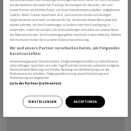
einhergehen.
von Akzeptieren aktivieren Sie Tracking-Technologien für die unter „Wir und
unsere Partner verarbeiten Daten, um Ihnen Dienste bereitzustellen“ aufgeführten
Zwecke. Wenn Tracker deaktiviert sind, sind manche Inhalte und Anzeigen
Russland sieht sich angesichts des andauernden Krieges
möglicherweise nicht mehr so relevant für Sie. Sie können dieses Menü jederzeit
in der Ukraine mit ‌sinkenden Haushaltseinnahmen aus
wieder aufrufen, um Ihre Einstellungen zu ändern oder Ihre Einwilligung zu
widerrufen, indem Sie auf den Link Voreinstellungen verwalten am unteren Rand
Energieexporten und einer Konjunkturabschwächung
der Webseite klicken. Ihre Einstellungen gelten innerhalb unseres Website. Weitere
konfrontiert, die sich auf die Steuereinnahmen aus
Informationen finden Sie in unserer Datenschutzerklärung.
anderen Wirtschaftsbereichen auswirkt.
Wir und unsere Partner verarbeiten Daten, um Folgendes
bereitzustellen:
Verwendung genauer Standortdaten. Endgeräteeigenschaften zur Identifikation
aktiv abfragen. Speichern von oder Zugriff auf Informationen auf einem Endgerät.
Personalisierte Werbung und Inhalte, Messung von Werbeleistung und der
Performance von Inhalten, Zielgruppenforschung sowie Entwicklung und
Verbesserung von Angeboten.
Liste der Partner (Lieferanten)
EINSTELLUNGEN
AKZEPTIEREN