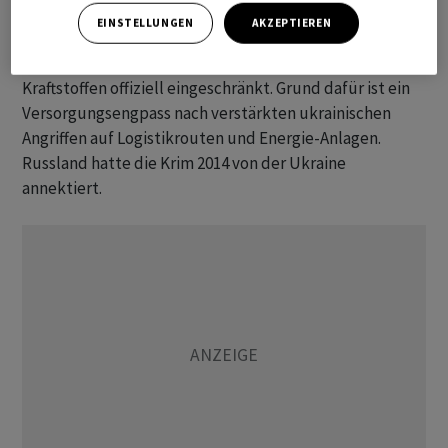
EINSTELLUNGEN
AKZEPTIEREN
Zuvor hatten die Behörden ‌auf der von Russland
annektierten Schwarzmeer-Halbinsel den Verkauf von
Kraftstoffen offiziell eingeschränkt. Grund dafür ist ein
Versorgungsengpass nach verstärkten ukrainischen
Angriffen auf Logistikrouten und Energie-Anlagen.
Russland hatte die Krim 2014 ​von der Ukraine
annektiert.