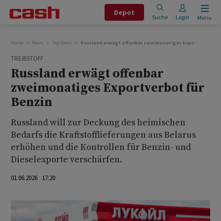
Depot
Suche
Login
Menu
Home
News
Top News
Russland erwägt offenbar zweimonatiges Exportverbot fü
TREIBSTOFF
Russland erwägt offenbar
zweimonatiges Exportverbot für
Benzin
Russland will zur Deckung ‌des heimischen
⁠Bedarfs die Kraftstofflieferungen aus Belarus
erhöhen und die Kontrollen für Benzin- und
Dieselexporte verschärfen.
01.06.2026 17:20