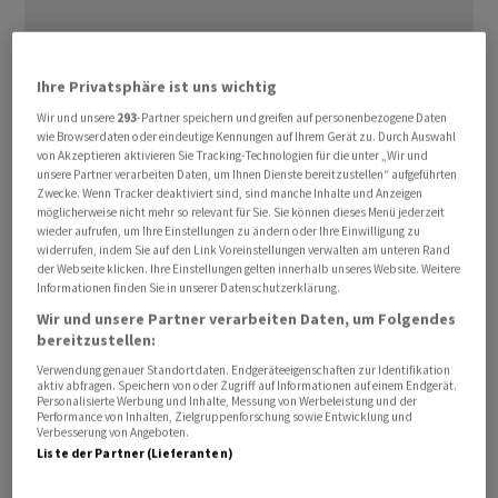
Ihre Privatsphäre ist uns wichtig
Wir und unsere
293
-Partner speichern und greifen auf personenbezogene Daten
wie Browserdaten oder eindeutige Kennungen auf Ihrem Gerät zu. Durch Auswahl
⁠Zudem sei ein vollständiges, zweimonatiges
von Akzeptieren aktivieren Sie Tracking-Technologien für die unter „Wir und
unsere Partner verarbeiten Daten, um Ihnen Dienste bereitzustellen“ aufgeführten
Exportverbot für Benzin im Gespräch, berichtet das
Zwecke. Wenn Tracker deaktiviert sind, sind manche Inhalte und Anzeigen
Nachrichtenportal RBC unter Berufung auf zwei ‌Insider.
möglicherweise nicht mehr so relevant für Sie. Sie können dieses Menü jederzeit
wieder aufrufen, um Ihre Einstellungen zu ändern oder Ihre Einwilligung zu
Dies könnte auch einige zwischenstaatliche Abkommen
widerrufen, indem Sie auf den Link Voreinstellungen verwalten am unteren Rand
betreffen. Die Ukraine ‌hat den russischen Energiesektor
der Webseite klicken. Ihre Einstellungen gelten innerhalb unseres Website. Weitere
Informationen finden Sie in unserer Datenschutzerklärung.
ins Visier genommen ​und greift etwa Raffinerien im
Landesinneren an.
Wir und unsere Partner verarbeiten Daten, um Folgendes
bereitzustellen:
Verwendung genauer Standortdaten. Endgeräteeigenschaften zur Identifikation
Russland macht zudem eine Treibstoffknappheit auf
aktiv abfragen. Speichern von oder Zugriff auf Informationen auf einem Endgerät.
der Krim infolge ukrainischer Angriffe zu schaffen. Die
Personalisierte Werbung und Inhalte, Messung von Werbeleistung und der
Performance von Inhalten, Zielgruppenforschung sowie Entwicklung und
Behebung dieser Probleme habe hohe Priorität, teilt
Verbesserung von Angeboten.
Liste der Partner (Lieferanten)
das Präsidialamt in Moskau mit. Man arbeite an einer
Lösung.