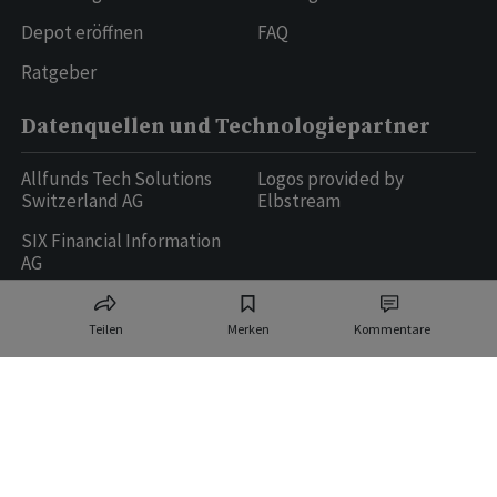
Depot eröffnen
FAQ
Ratgeber
Datenquellen und Technologiepartner
Allfunds Tech Solutions
Logos provided by
Switzerland AG
Elbstream
SIX Financial Information
AG
Teilen
Merken
Kommentare
Ringier AG | Ringier Medien Schweiz
16
weitere Publikationen