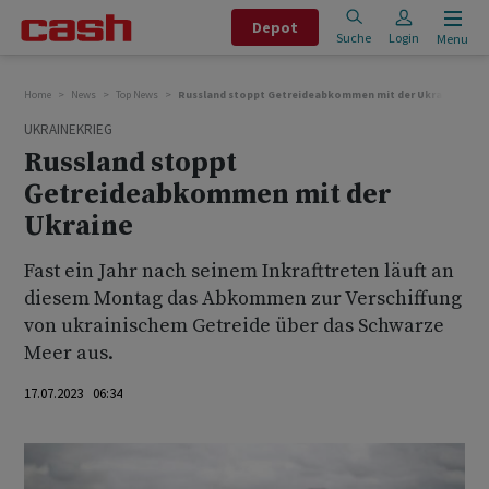
Depot
Suche
Login
Menu
Home
News
Top News
Russland stoppt Getreideabkommen mit der Ukraine
UKRAINEKRIEG
Russland stoppt
Getreideabkommen mit der
Ukraine
Fast ein Jahr nach seinem Inkrafttreten läuft an
diesem Montag das Abkommen zur Verschiffung
von ukrainischem Getreide über das Schwarze
Meer aus.
17.07.2023 06:34