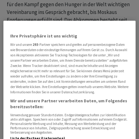
für den Kampf gegen den Hunger in der Welt wichtigen
Vereinbarung ins Gespräch gebracht, bis Moskaus
Forderungen erfüllt sind. Das Abkommen besteht seit
22. Juli 2022.
Ihre Privatsphäre ist uns wichtig
Russland verlangt seit etwa einem Jahr, dass die
Wir und unsere
293
-Partner speichern und greifen auf personenbezogene Daten
Sanktionen des Westens gelockert werden, damit es
wie Browserdaten oder eindeutige Kennungen auf Ihrem Gerät zu. Durch Auswahl
von Akzeptieren aktivieren Sie Tracking-Technologien für die unter „Wir und
selbst auch eigenes Getreide und Dünger unbegrenzt
unsere Partner verarbeiten Daten, um Ihnen Dienste bereitzustellen“ aufgeführten
exportieren kann. Endet das Abkommen, droht wie nach
Zwecke. Wenn Tracker deaktiviert sind, sind manche Inhalte und Anzeigen
möglicherweise nicht mehr so relevant für Sie. Sie können dieses Menü jederzeit
Beginn des Krieges im Februar des vergangenen Jahres
wieder aufrufen, um Ihre Einstellungen zu ändern oder Ihre Einwilligung zu
eine Blockade der ukrainischen Schwarzmeerhäfen, aus
widerrufen, indem Sie auf den Link Voreinstellungen verwalten am unteren Rand
der Webseite klicken. Ihre Einstellungen gelten innerhalb unseres Website. Weitere
denen dann Frachter etwa mit dem Mais und dem
Informationen finden Sie in unserer Datenschutzerklärung.
Weizen
nicht mehr auslaufen könnten.
Wir und unsere Partner verarbeiten Daten, um Folgendes
bereitzustellen:
Verwendung genauer Standortdaten. Endgeräteeigenschaften zur Identifikation
aktiv abfragen. Speichern von oder Zugriff auf Informationen auf einem Endgerät.
Personalisierte Werbung und Inhalte, Messung von Werbeleistung und der
Performance von Inhalten, Zielgruppenforschung sowie Entwicklung und
Verbesserung von Angeboten.
Liste der Partner (Lieferanten)