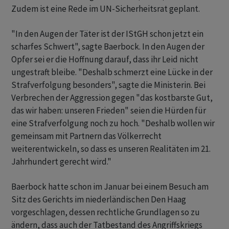
Zudem ist eine Rede im UN-Sicherheitsrat geplant.
"In den Augen der Täter ist der IStGH schon jetzt ein
scharfes Schwert", sagte Baerbock. In den Augen der
Opfer sei er die Hoffnung darauf, dass ihr Leid nicht
ungestraft bleibe. "Deshalb schmerzt eine Lücke in der
Strafverfolgung besonders", sagte die Ministerin. Bei
Verbrechen der Aggression gegen "das kostbarste Gut,
das wir haben: unseren Frieden" seien die Hürden für
eine Strafverfolgung noch zu hoch. "Deshalb wollen wir
gemeinsam mit Partnern das Völkerrecht
weiterentwickeln, so dass es unseren Realitäten im 21.
Jahrhundert gerecht wird."
Baerbock hatte schon im Januar bei einem Besuch am
Sitz des Gerichts im niederländischen Den Haag
vorgeschlagen, dessen rechtliche Grundlagen so zu
ändern, dass auch der Tatbestand des Angriffskriegs