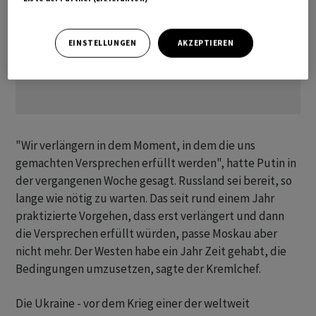
EINSTELLUNGEN
AKZEPTIEREN
"Wir verlängern in dem Moment, in dem die uns
gemachten Versprechen erfüllt werden", hatte Putin in
der vergangenen Woche gesagt. Russland sei bereit, so
lange wie nötig zu warten. Das seit rund einem Jahr
praktizierte Vorgehen, dass erst verlängert und dann
die Versprechen erfüllt würden, passe Moskau aber
nicht mehr. Der Westen habe ein Jahr Zeit gehabt, die
Bedingungen umzusetzen, sagte der Kremlchef.
Die Ukraine - vor dem Krieg einer der weltweit