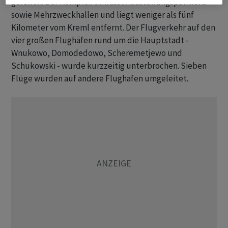
gefallen. Der Komplex umfasst Ausstellungspavillons
sowie Mehrzweckhallen und liegt weniger als fünf
Kilometer vom Kreml entfernt. Der Flugverkehr auf den
vier großen Flughäfen rund um die Hauptstadt -
Wnukowo, Domodedowo, Scheremetjewo und
Schukowski - wurde kurzzeitig unterbrochen. Sieben
Flüge wurden auf andere Flughäfen umgeleitet.