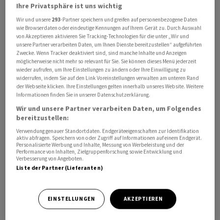
Ihre Privatsphäre ist uns wichtig
Wir und unsere
293
-Partner speichern und greifen auf personenbezogene Daten
wie Browserdaten oder eindeutige Kennungen auf Ihrem Gerät zu. Durch Auswahl
von Akzeptieren aktivieren Sie Tracking-Technologien für die unter „Wir und
unsere Partner verarbeiten Daten, um Ihnen Dienste bereitzustellen“ aufgeführten
"Gegen 04.00 Uhr morgens Moskauer Zeit hat das Kiewer
Zwecke. Wenn Tracker deaktiviert sind, sind manche Inhalte und Anzeigen
möglicherweise nicht mehr so relevant für Sie. Sie können dieses Menü jederzeit
Regime einen weiteren Terroranschlag mit einem
wieder aufrufen, um Ihre Einstellungen zu ändern oder Ihre Einwilligung zu
unbemannten Luftfahrzeug auf Objekte in Moskau und
widerrufen, indem Sie auf den Link Voreinstellungen verwalten am unteren Rand
der Region Moskau verübt", teilte das
der Webseite klicken. Ihre Einstellungen gelten innerhalb unseres Website. Weitere
Informationen finden Sie in unserer Datenschutzerklärung.
Verteidigungsministerium am Freitag mit. Verletzte
Wir und unsere Partner verarbeiten Daten, um Folgendes
habe es nicht gegeben.
bereitzustellen:
Verwendung genauer Standortdaten. Endgeräteeigenschaften zur Identifikation
Ein Reuters-Mitarbeiter berichtete, er habe eine starke
aktiv abfragen. Speichern von oder Zugriff auf Informationen auf einem Endgerät.
Personalisierte Werbung und Inhalte, Messung von Werbeleistung und der
Explosion gehört. Auf Bildern ist zu sehen, wie Arbeiter
Performance von Inhalten, Zielgruppenforschung sowie Entwicklung und
Verbesserung von Angeboten.
und Rettungskräfte das Dach des nicht bewohnten
Liste der Partner (Lieferanten)
Gebäudes untersuchen.
Den Angaben zufolge wurde die Drohne zerstört, ihre
EINSTELLUNGEN
AKZEPTIEREN
Trümmer seien auf ein Gebäude im Expo Center