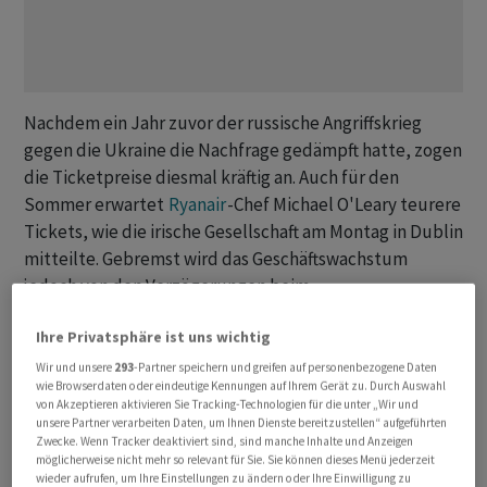
Nachdem ein Jahr zuvor der russische Angriffskrieg
gegen die Ukraine die Nachfrage gedämpft hatte, zogen
die Ticketpreise diesmal kräftig an. Auch für den
Sommer erwartet
Ryanair
-Chef Michael O'Leary teurere
Tickets, wie die irische Gesellschaft am Montag in Dublin
mitteilte. Gebremst wird das Geschäftswachstum
jedoch von den Verzögerungen beim
Flugzeughersteller
Boeing
. Der US-Konzern hängt bei
Ihre Privatsphäre ist uns wichtig
der Auslieferung neuer Jets wieder einmal hinterher.
Wir und unsere
293
-Partner speichern und greifen auf personenbezogene Daten
wie Browserdaten oder eindeutige Kennungen auf Ihrem Gerät zu. Durch Auswahl
An der Börse wurden die Nachrichten mit Kursverlusten
von Akzeptieren aktivieren Sie Tracking-Technologien für die unter „Wir und
quittiert. Die
Ryanair
-Aktie verlor an der Börse in Dublin
unsere Partner verarbeiten Daten, um Ihnen Dienste bereitzustellen“ aufgeführten
Zwecke. Wenn Tracker deaktiviert sind, sind manche Inhalte und Anzeigen
am Vormittag zuletzt rund vier Prozent an Wert. Auch
möglicherweise nicht mehr so relevant für Sie. Sie können dieses Menü jederzeit
für die Papiere anderer Airlines wie
Lufthansa
,
Easyjet
,
wieder aufrufen, um Ihre Einstellungen zu ändern oder Ihre Einwilligung zu