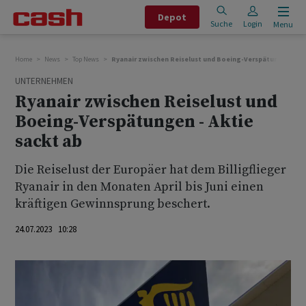
Depot
Suche
Login
Menu
Home
News
Top News
Ryanair zwischen Reiselust und Boeing-Verspätungen - Akt
UNTERNEHMEN
Ryanair zwischen Reiselust und
Boeing-Verspätungen - Aktie
sackt ab
Die Reiselust der Europäer hat dem Billigflieger
Ryanair in den Monaten April bis Juni einen
kräftigen Gewinnsprung beschert.
24.07.2023 10:28