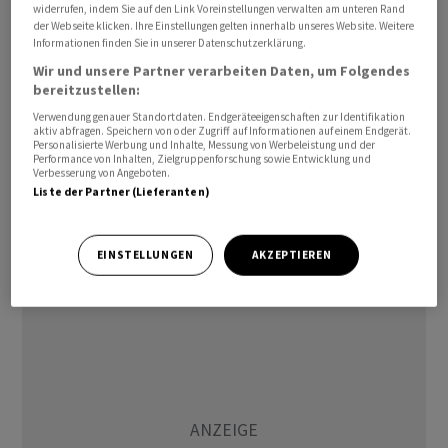
widerrufen, indem Sie auf den Link Voreinstellungen verwalten am unteren Rand
Air France-KLM
und der British-Airways-Mutter
IAG
ging
der Webseite klicken. Ihre Einstellungen gelten innerhalb unseres Website. Weitere
es abwärts.
Informationen finden Sie in unserer Datenschutzerklärung.
Wir und unsere Partner verarbeiten Daten, um Folgendes
Im ersten Geschäftsquartal bis Ende Juni zählte Ryanair
bereitzustellen:
rund 50,4 Millionen Fluggäste und damit elf Prozent
Verwendung genauer Standortdaten. Endgeräteeigenschaften zur Identifikation
aktiv abfragen. Speichern von oder Zugriff auf Informationen auf einem Endgerät.
mehr als ein Jahr zuvor. Die Auslastung der Maschinen
Personalisierte Werbung und Inhalte, Messung von Werbeleistung und der
Performance von Inhalten, Zielgruppenforschung sowie Entwicklung und
verbesserte sich von 92 auf 95 Prozent, und der Umsatz
Verbesserung von Angeboten.
sprang sogar um 40 Prozent auf 3,65 Milliarden Euro
Liste der Partner (Lieferanten)
nach oben. Die Ticketpreise seien dank eines starken
Ostergeschäfts im Jahresvergleich um durchschnittlich
EINSTELLUNGEN
AKZEPTIEREN
42 Prozent gestiegen, hiess es zur Erklärung.