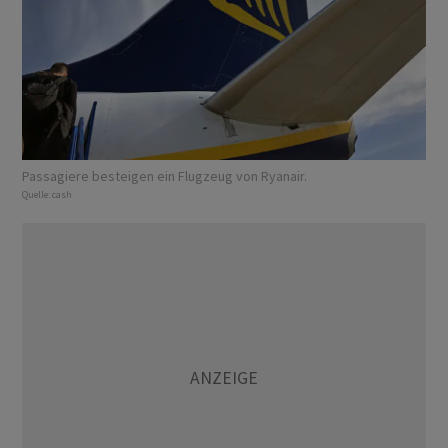
Passagiere besteigen ein Flugzeug von Ryanair.
Quelle:
cash