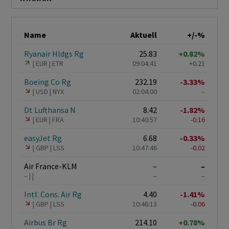
Name
Aktuell
+/-%
Ryanair Hldgs Rg
25.83
+0.82%
EUR
ETR
09:04:41
+0.21
Boeing Co Rg
232.19
-3.33%
USD
NYX
02:04:00
–
Dt Lufthansa N
8.42
-1.82%
EUR
FRA
10:40:57
-0.16
easyJet Rg
6.68
-0.33%
GBP
LSS
10:47:46
-0.02
Air France-KLM
–
–
–
–
–
Intl. Cons. Air Rg
4.40
-1.41%
GBP
LSS
10:46:13
-0.06
Airbus Br Rg
214.10
+0.78%