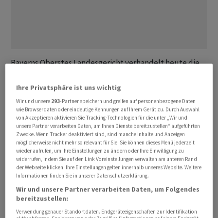
Bayerns Oberstes Landesgericht verhandelt heute die
stellvertretend von der Verbraucherzentrale Sachsen
eingereichte Verbandsklage gegen
Amazon
. Kern des
Ihre Privatsphäre ist uns wichtig
Zivilprozesses ist die Frage, ob
Amazon
von seinen
Wir und unsere
293
-Partner speichern und greifen auf personenbezogene Daten
wie Browserdaten oder eindeutige Kennungen auf Ihrem Gerät zu. Durch Auswahl
Kunden zusätzlich Geld verlangen darf, damit der
von Akzeptieren aktivieren Sie Tracking-Technologien für die unter „Wir und
ursprünglich als werbefrei angekündigte Bezahldienst
unsere Partner verarbeiten Daten, um Ihnen Dienste bereitzustellen“ aufgeführten
auch tatsächlich werbefrei bleibt. Ein sofortiges Urteil
Zwecke. Wenn Tracker deaktiviert sind, sind manche Inhalte und Anzeigen
möglicherweise nicht mehr so relevant für Sie. Sie können dieses Menü jederzeit
ist nicht zu erwarten. Sollte die Verbraucherzentrale
wieder aufrufen, um Ihre Einstellungen zu ändern oder Ihre Einwilligung zu
gewinnen, drohen Amazon Schadenersatzansprüche.
widerrufen, indem Sie auf den Link Voreinstellungen verwalten am unteren Rand
der Webseite klicken. Ihre Einstellungen gelten innerhalb unseres Website. Weitere
Informationen finden Sie in unserer Datenschutzerklärung.
Eine erste Klage hat Amazon bereits verloren
Wir und unsere Partner verarbeiten Daten, um Folgendes
bereitzustellen:
In einem vorangegangenen ersten Verfahren hatte das
Verwendung genauer Standortdaten. Endgeräteeigenschaften zur Identifikation