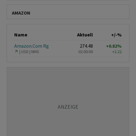
AMAZON
Name
Aktuell
+/-%
Amazon.Com Rg
274.48
+0.82%
USD
NMS
02:00:00
+2.22