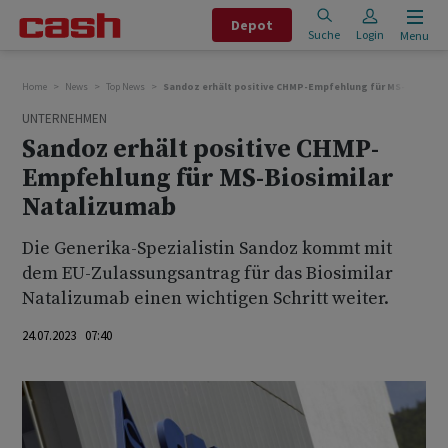
Depot
Suche
Login
Menu
Home
News
Top News
Sandoz erhält positive CHMP-Empfehlung für MS-Biosimil
UNTERNEHMEN
Sandoz erhält positive CHMP-
Empfehlung für MS-Biosimilar
Natalizumab
Die Generika-Spezialistin Sandoz kommt mit
dem EU-Zulassungsantrag für das Biosimilar
Natalizumab einen wichtigen Schritt weiter.
24.07.2023 07:40