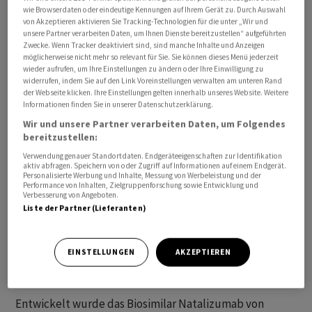
wie Browserdaten oder eindeutige Kennungen auf Ihrem Gerät zu. Durch Auswahl
von Akzeptieren aktivieren Sie Tracking-Technologien für die unter „Wir und
unsere Partner verarbeiten Daten, um Ihnen Dienste bereitzustellen“ aufgeführten
Zwecke. Wenn Tracker deaktiviert sind, sind manche Inhalte und Anzeigen
möglicherweise nicht mehr so relevant für Sie. Sie können dieses Menü jederzeit
wieder aufrufen, um Ihre Einstellungen zu ändern oder Ihre Einwilligung zu
Der Ausschuss für Humanarzneimittel (CHMP) der
widerrufen, indem Sie auf den Link Voreinstellungen verwalten am unteren Rand
der Webseite klicken. Ihre Einstellungen gelten innerhalb unseres Website. Weitere
Europäischen Arzneimittel-Agentur (EMA) habe eine
Informationen finden Sie in unserer Datenschutzerklärung.
positive Stellungnahme zur Marktzulassung des
Wir und unsere Partner verarbeiten Daten, um Folgendes
Multiple-Sklerose-Präparats abgegeben, teilte die
bereitzustellen:
Novartis-Tochter am Montag mit.
Verwendung genauer Standortdaten. Endgeräteeigenschaften zur Identifikation
aktiv abfragen. Speichern von oder Zugriff auf Informationen auf einem Endgerät.
Personalisierte Werbung und Inhalte, Messung von Werbeleistung und der
Im Antrag wurde die Zulassung des Biosimilars zur
Performance von Inhalten, Zielgruppenforschung sowie Entwicklung und
Verbesserung von Angeboten.
Behandlung von Erwachsenen mit hochaktiver
Liste der Partner (Lieferanten)
schubförmig remittierender Multipler Sklerose (RRMS)
beantragt, der gleichen Indikation, die von der EMA für
das biologische Referenzpräparat von Biogen
EINSTELLUNGEN
AKZEPTIEREN
genehmigt wurde.
Entwickelt wurde das Biosimilar Natalizumab von