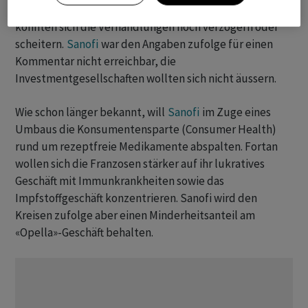
kommenden Tagen verkündet werden. Allerdings
könnten sich die Verhandlungen noch verzögern oder
scheitern.
Sanofi
war den Angaben zufolge für einen
Kommentar nicht erreichbar, die
Investmentgesellschaften wollten sich nicht äussern.
Wie schon länger bekannt, will
Sanofi
im Zuge eines
Umbaus die Konsumentensparte (Consumer Health)
rund um rezeptfreie Medikamente abspalten. Fortan
wollen sich die Franzosen stärker auf ihr lukratives
Geschäft mit Immunkrankheiten sowie das
Impfstoffgeschäft konzentrieren. Sanofi wird den
Kreisen zufolge aber einen Minderheitsanteil am
«Opella»-Geschäft behalten.