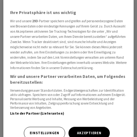
Ihre Privatsphäre ist uns wichtig
Wir und unsere
293
-Partner speichern und greifen auf personenbezogene Daten
wie Browserdaten oder eindeutige Kennungen auf Ihrem Gerät zu. Durch Auswahl
von Akzeptieren aktivieren Sie Tracking-Technologien für die unter „Wir und
unsere Partner verarbeiten Daten, um Ihnen Dienste bereitzustellen“ aufgeführten
Der Kaufpreis für eine der grössten Übernahmen in
Zwecke. Wenn Tracker deaktiviert sind, sind manche Inhalte und Anzeigen
möglicherweise nicht mehr so relevant für Sie. Sie können dieses Menü jederzeit
Europa in diesem Jahr liege bei etwa 15 Milliarden US-
wieder aufrufen, um Ihre Einstellungen zu ändern oder Ihre Einwilligung zu
Dollar
(16,4 Milliarden
Euro
), berichtete die
widerrufen, indem Sie auf den Link Voreinstellungen verwalten am unteren Rand
der Webseite klicken. Ihre Einstellungen gelten innerhalb unseres Website. Weitere
Nachrichtenagentur Bloomberg am Donnerstag unter
Informationen finden Sie in unserer Datenschutzerklärung.
Berufung auf mit der Angelegenheit vertraute
Wir und unsere Partner verarbeiten Daten, um Folgendes
Personen. Experten hatten zu einem früheren
bereitzustellen:
Zeitpunkt sogar 19 Milliarden Euro für möglich
Verwendung genauer Standortdaten. Endgeräteeigenschaften zur Identifikation
gehalten.
aktiv abfragen. Speichern von oder Zugriff auf Informationen auf einem Endgerät.
Personalisierte Werbung und Inhalte, Messung von Werbeleistung und der
Performance von Inhalten, Zielgruppenforschung sowie Entwicklung und
Verbesserung von Angeboten.
Käufer wäre die Investmentgesellschaft Clayton
Liste der Partner (Lieferanten)
Dubilier & Rice, hiess es in den Kreisen weiter. Diese
habe sich gegen den Branchenkollegen PAI Partners
durchgesetzt. Die Übernahme könnte in den
EINSTELLUNGEN
AKZEPTIEREN