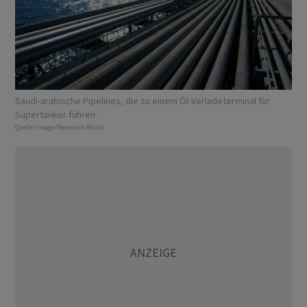
Saudi-arabische Pipelines, die zu einem Öl-Verladeterminal für
Supertanker führen.
Quelle:
imago/Newscom World