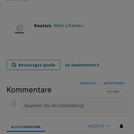
Reuters
Mehr erfahren
Bevorzugte Quelle
So funktioniert's
ANMELDEN
|
REGISTRIEREN
Kommentare
FOLGE DIESER U
FOLGEN
NEUESTE
ALLE KOMMENTARE