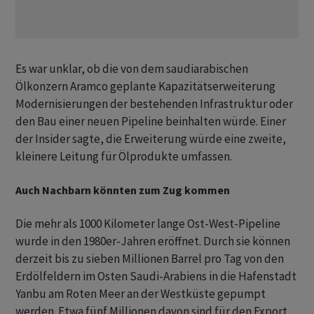
Es war unklar, ob die von dem saudiarabischen
Ölkonzern Aramco geplante ​Kapazitätserweiterung
Modernisierungen der bestehenden Infrastruktur oder
den Bau einer neuen Pipeline beinhalten würde. ​Einer
der Insider sagte, die Erweiterung würde eine zweite, ​
kleinere Leitung für Ölprodukte umfassen.
Auch Nachbarn könnten zum Zug kommen
Die mehr als 1000 Kilometer lange Ost-West-Pipeline
wurde ‌in den 1980er-Jahren eröffnet. Durch sie können
derzeit bis zu sieben Millionen Barrel pro Tag von den
Erdölfeldern im Osten Saudi-Arabiens in die Hafenstadt
Yanbu am Roten Meer an der Westküste gepumpt
werden. ​Etwa fünf ​Millionen davon sind für den Export