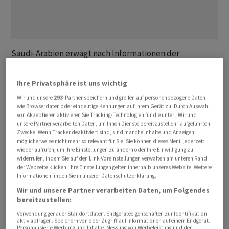
Saudi-Arabien erwägt nach Informationen der
Nachrichtenagentur Reuters den Ausbau seiner
wichtigen Ost-West-Pipeline zum Roten Meer. Ziel sei
Ihre Privatsphäre ist uns wichtig
es, mehr Öl ohne die Durchquerung der Strasse von
Wir und unsere
293
-Partner speichern und greifen auf personenbezogene Daten
Hormus ‌exportieren zu ⁠können, sagten fünf mit der
wie Browserdaten oder eindeutige Kennungen auf Ihrem Gerät zu. Durch Auswahl
von Akzeptieren aktivieren Sie Tracking-Technologien für die unter „Wir und
Angelegenheit vertraute Insider. Das Königreich führe
unsere Partner verarbeiten Daten, um Ihnen Dienste bereitzustellen“ aufgeführten
anfängliche Gespräche mit einigen seiner
Zwecke. Wenn Tracker deaktiviert sind, sind manche Inhalte und Anzeigen
⁠Nachbarländer über eine Kapazitätserweiterung der
möglicherweise nicht mehr so relevant für Sie. Sie können dieses Menü jederzeit
wieder aufrufen, um Ihre Einstellungen zu ändern oder Ihre Einwilligung zu
Leitung um bis zu zwei Millionen Barrel pro Tag (bpd).
widerrufen, indem Sie auf den Link Voreinstellungen verwalten am unteren Rand
Der Ausbau würde jedoch Milliarden Dollar ‌kosten und
der Webseite klicken. Ihre Einstellungen gelten innerhalb unseres Website. Weitere
Informationen finden Sie in unserer Datenschutzerklärung.
Jahre in Anspruch nehmen, gab einer der Insider ‌zu
Wir und unsere Partner verarbeiten Daten, um Folgendes
Bedenken.
bereitzustellen:
Verwendung genauer Standortdaten. Endgeräteeigenschaften zur Identifikation
Anlass für die Überlegungen ist der ​Ende Februar von
aktiv abfragen. Speichern von oder Zugriff auf Informationen auf einem Endgerät.
Personalisierte Werbung und Inhalte, Messung von Werbeleistung und der