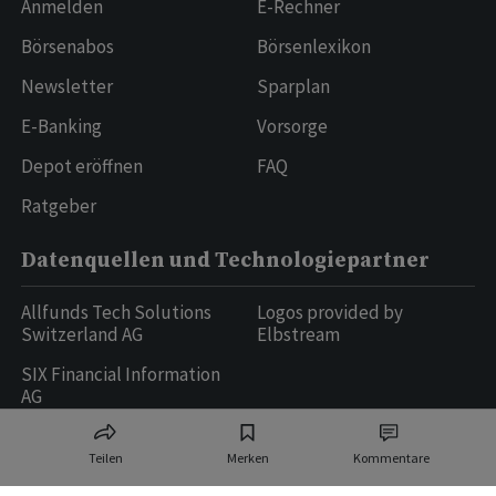
Anmelden
E-Rechner
Börsenabos
Börsenlexikon
Newsletter
Sparplan
E-Banking
Vorsorge
Depot eröffnen
FAQ
Ratgeber
Datenquellen und Technologiepartner
Allfunds Tech Solutions
Logos provided by
Switzerland AG
Elbstream
SIX Financial Information
AG
Teilen
Merken
Kommentare
Ringier AG | Ringier Medien Schweiz