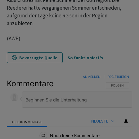
Aida Cruises hat keine Schiffe in der Golfregion. Die
Reederei hatte vergangenen Sommer entschieden,
aufgrund der Lage keine Reisen in der Region
anzubieten.
(AWP)
Bevorzugte Quelle
So funktioniert's
ANMELDEN
|
REGISTRIEREN
Kommentare
FOLGE DIESER U
FOLGEN
NEUESTE
ALLE KOMMENTARE
Alle Kommentare
Noch keine Kommentare