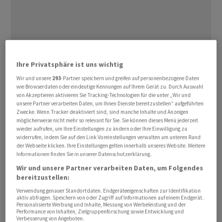
Die Schiffe seien am Samstag im Konvoi durch die
Ihre Privatsphäre ist uns wichtig
Meerenge vor dem Iran gefahren, sagte ein MSC-
Sprecher. «Die Durchfahrt erfolgte in enger
Wir und unsere
293
-Partner speichern und greifen auf personenbezogene Daten
wie Browserdaten oder eindeutige Kennungen auf Ihrem Gerät zu. Durch Auswahl
Abstimmung mit den zuständigen Behörden», hiess es.
von Akzeptieren aktivieren Sie Tracking-Technologien für die unter „Wir und
unsere Partner verarbeiten Daten, um Ihnen Dienste bereitzustellen“ aufgeführten
Zwecke. Wenn Tracker deaktiviert sind, sind manche Inhalte und Anzeigen
Die
TUI
-Schiffe seien auf dem Weg Richtung
möglicherweise nicht mehr so relevant für Sie. Sie können dieses Menü jederzeit
Mittelmeer, teilte das Unternehmen in Hamburg mit.
wieder aufrufen, um Ihre Einstellungen zu ändern oder Ihre Einwilligung zu
widerrufen, indem Sie auf den Link Voreinstellungen verwalten am unteren Rand
Weitere Details zum Routenverlauf und Zeitplan will
der Webseite klicken. Ihre Einstellungen gelten innerhalb unseres Website. Weitere
die Reederei mitteilen, sobald diese verlässlich
Informationen finden Sie in unserer Datenschutzerklärung.
feststehen. Die «MSC Euribia» fährt nach Angaben ihrer
Wir und unsere Partner verarbeiten Daten, um Folgendes
Gesellschaft nach Nordeuropa. Die Kreuzfahrt der
bereitzustellen:
«Euribia» ab Kiel am 16. Mai werde wie geplant
Verwendung genauer Standortdaten. Endgeräteeigenschaften zur Identifikation
aktiv abfragen. Speichern von oder Zugriff auf Informationen auf einem Endgerät.
stattfinden.
Personalisierte Werbung und Inhalte, Messung von Werbeleistung und der
Performance von Inhalten, Zielgruppenforschung sowie Entwicklung und
Verbesserung von Angeboten.