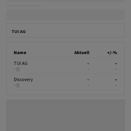
TUI AG
Name
Aktuell
+/-%
TUI AG
–
–
–
–
–
Discovery
–
–
–
–
–