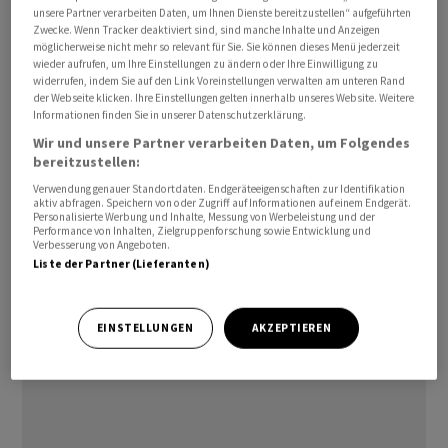
operative Effizienz, Erholung in den Lieferketten und
unsere Partner verarbeiten Daten, um Ihnen Dienste bereitzustellen“ aufgeführten
Zwecke. Wenn Tracker deaktiviert sind, sind manche Inhalte und Anzeigen
Effekte unserer Preispolitik wirkten sich hier positiv
möglicherweise nicht mehr so relevant für Sie. Sie können dieses Menü jederzeit
aus», schrieb
Schindler
.
wieder aufrufen, um Ihre Einstellungen zu ändern oder Ihre Einwilligung zu
widerrufen, indem Sie auf den Link Voreinstellungen verwalten am unteren Rand
der Webseite klicken. Ihre Einstellungen gelten innerhalb unseres Website. Weitere
Unter dem Strich schoss der Reingewinn sogar um 41,9
Informationen finden Sie in unserer Datenschutzerklärung.
Prozent auf 935 Millionen Franken nach oben. Das ist das
Wir und unsere Partner verarbeiten Daten, um Folgendes
beste Ergebnis seit 2018.
bereitzustellen:
Verwendung genauer Standortdaten. Endgeräteeigenschaften zur Identifikation
aktiv abfragen. Speichern von oder Zugriff auf Informationen auf einem Endgerät.
Personalisierte Werbung und Inhalte, Messung von Werbeleistung und der
Performance von Inhalten, Zielgruppenforschung sowie Entwicklung und
Verbesserung von Angeboten.
Liste der Partner (Lieferanten)
EINSTELLUNGEN
AKZEPTIEREN