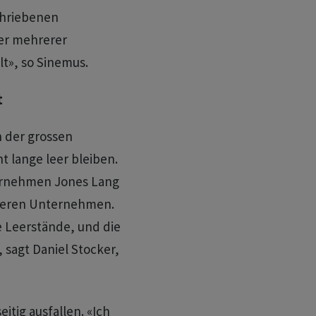
chriebenen
der mehrerer
lt», so Sinemus.
t
n der grossen
t lange leer bleiben.
ernehmen Jones Lang
deren Unternehmen.
e Leerstände, und die
, sagt Daniel Stocker,
itig ausfallen. «Ich