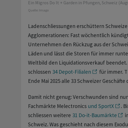
Ein Migros Do It + Garden in Pfungen, Schweiz (Augu
Quelle:
Imago
Ladenschliessungen erschüttern Schweize
Agglomerationen: Fast wöchentlich kündigt
Unternehmen den Rückzug aus der Schweiz 
Läden und lässt die Storen für immer runte
Weltbild den Liquidationsverkauf beendet.
schlossen
34 Depot-Filialen
für immer. 
Ende Mai 2025 alle 33 Schweizer Geschäfte d
Damit nicht genug: Verschwunden sind nun
Fachmärkte Melectronics
und SportX
. B
schliessen weitere
31 Do-it-Baumärkte
i
Schweiz. Was geschieht nach diesem Exodus