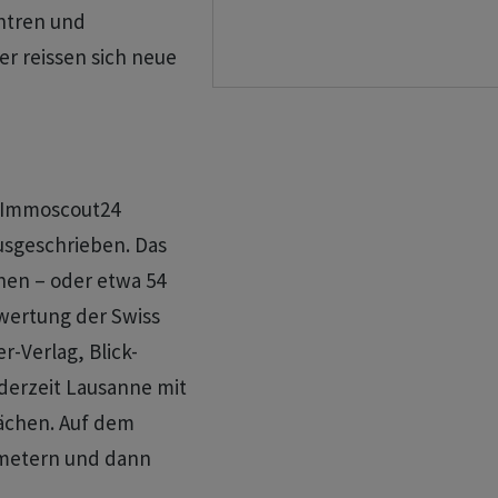
ntren und
r reissen sich neue
m Immoscout24
usgeschrieben. Das
hen – oder etwa 54
swertung der Swiss
r-Verlag, Blick-
t derzeit Lausanne mit
ächen. Auf dem
atmetern und dann