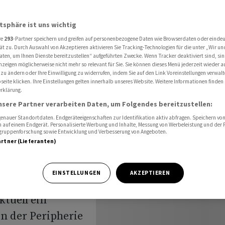
Was passiert mit den Ladenflächen?
atsphäre ist uns wichtig
re
293
-Partner speichern und greifen auf personenbezogene Daten wie Browserdaten oder einde
ät zu. Durch Auswahl von Akzeptieren aktivieren Sie Tracking-Technologien für die unter „Wir un
aten, um Ihnen Dienste bereitzustellen“ aufgeführten Zwecke. Wenn Tracker deaktiviert sind, s
nzeigen möglicherweise nicht mehr so relevant für Sie. Sie können dieses Menü jederzeit wieder a
 zu ändern oder Ihre Einwilligung zu widerrufen, indem Sie auf den Link Voreinstellungen verwal
eite klicken. Ihre Einstellungen gelten innerhalb unseres Website. Weitere Informationen finden 
rklärung.
enfläche
nsere Partner verarbeiten Daten, um Folgendes bereitzustellen:
nauer Standortdaten. Endgeräteeigenschaften zur Identifikation aktiv abfragen. Speichern von 
 auf einem Endgerät. Personalisierte Werbung und Inhalte, Messung von Werbeleistung und der
elgruppenforschung sowie Entwicklung und Verbesserung von Angeboten.
artner (Lieferanten)
EINSTELLUNGEN
AKZEPTIEREN
ktuell ein
in der Peripherie