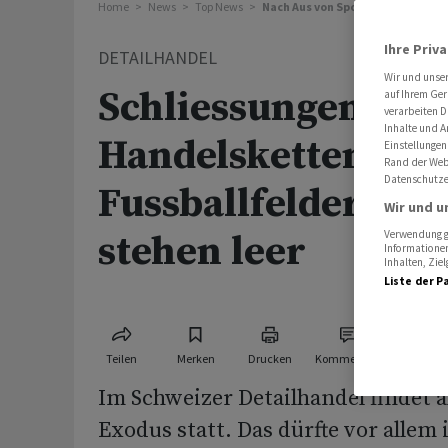
Home
News
Top News
Nach Aus von SportX und Do-it: 
Ihre Priv
DETAILHANDEL
Wir und unse
Schliessungen von
auf Ihrem Ger
verarbeiten D
Inhalte und A
Handelsketten: 54
Einstellungen
Rand der Webs
Datenschutze
Fussballfelder Lad
Wir und u
stehen leer
Verwendung ge
Informationen
Inhalten, Zi
Liste der P
Teilen
Merken
Drucken
Kommentare
Im Schweizer Detailhandel findet a
Exodus statt. Das dürfte vor allem 