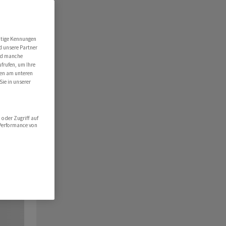
utige Kennungen
d unsere Partner
ind manche
ufrufen, um Ihre
ten am unteren
Sie in unserer
oder Zugriff auf
 Performance von