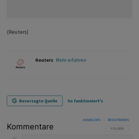
(Reuters)
Reuters
Mehr erfahren
Bevorzugte Quelle
So funktioniert's
ANMELDEN
|
REGISTRIEREN
Kommentare
FOLGE DIESER U
FOLGEN