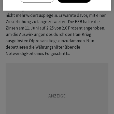
gelassener und erklärte, ‌der kriegsbedingte Schock bei
den Energiepreisen scheine sich in den Marktpreisen
nicht mehr widerzuspiegeln. Er warnte ​davor, ​mit einer
Zinserhöhung ⁠zu lange zu warten. Die EZB ​hatte die
Zinsen ⁠am 11. Juni auf 2,25 von 2,0 ‌Prozent angehoben,
um die Auswirkungen des durch den Iran-Krieg
ausgelösten Ölpreisanstiegs einzudämmen. Nun
debattieren ‌die Währungshüter über die
Notwendigkeit eines Folgeschritts.