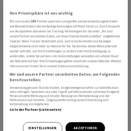
Ihre Privatsphäre ist uns wichtig
Wir und unsere
293
-Partner speichern und greifen auf personenbezogene Daten
Die Wirtschaft in der Euro-Zone hat nach Einschätzung
wie Browserdaten oder eindeutige Kennungen auf Ihrem Gerät zu. Durch Auswahl
von EZB-Direktorin Isabel Schnabel ‌trotz ⁠gesunkener
von Akzeptieren aktivieren Sie Tracking-Technologien für die unter „Wir und
unsere Partner verarbeiten Daten, um Ihnen Dienste bereitzustellen“ aufgeführten
Ölpreise noch nicht wieder den Zustand vor ⁠dem Iran-
Zwecke. Wenn Tracker deaktiviert sind, sind manche Inhalte und Anzeigen
Krieg erreicht. Die Kerninflation sei weiterhin hoch und
möglicherweise nicht mehr so relevant für Sie. Sie können dieses Menü jederzeit
wieder aufrufen, um Ihre Einstellungen zu ändern oder Ihre Einwilligung zu
der ‌Preisdruck halte an, sagte ‌Schnabel am Montag auf
widerrufen, indem Sie auf den Link Voreinstellungen verwalten am unteren Rand
einer ​Veranstaltung in Rom. Ein Rückgang der Ölpreise
der Webseite klicken. Ihre Einstellungen gelten innerhalb unseres Website. Weitere
Informationen finden Sie in unserer Datenschutzerklärung.
bedeute nicht, dass man zur Vorkriegssituation
Wir und unsere Partner verarbeiten Daten, um Folgendes
zurückgekehrt sei. Das Friedensabkommen sei fragil,
bereitzustellen:
die Erdgaspreise lägen noch ‌immer rund 40 Prozent
Verwendung genauer Standortdaten. Endgeräteeigenschaften zur Identifikation
höher als vor dem Krieg und neue Schocks wie die
aktiv abfragen. Speichern von oder Zugriff auf Informationen auf einem Endgerät.
Personalisierte Werbung und Inhalte, Messung von Werbeleistung und der
Hitzewelle in Europa ​oder das Wetterphänomen Super-
Performance von Inhalten, Zielgruppenforschung sowie Entwicklung und
Verbesserung von Angeboten.
El-Nino könnten die ​Lebensmittelpreise in die Höhe ​
Liste der Partner (Lieferanten)
treiben.
Der belgische Notenbankchef Pierre Wunsch zeigte sich
EINSTELLUNGEN
AKZEPTIEREN