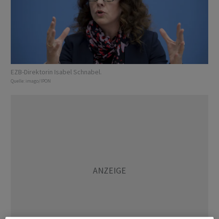
EZB-Direktorin Isabel Schnabel.
Quelle:
imago/IPON