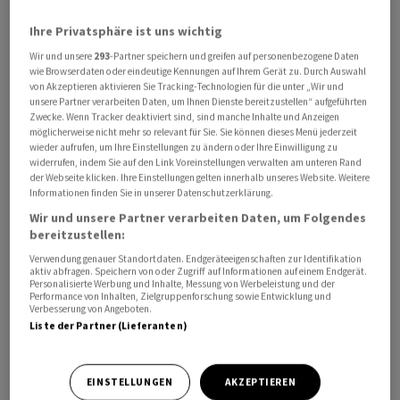
Nettoverkäufer bleiben werden.
Ihre Privatsphäre ist uns wichtig
Ein erneuter Rückgang könnte laut Goldman diese
Wir und unsere
293
-Partner speichern und greifen auf personenbezogene Daten
wie Browserdaten oder eindeutige Kennungen auf Ihrem Gerät zu. Durch Auswahl
Woche Verkäufe im Wert von etwa 33 Milliarden US-
von Akzeptieren aktivieren Sie Tracking-Technologien für die unter „Wir und
Dollar auslösen. Wenn der Druck anhält und der
S&P 500
unsere Partner verarbeiten Daten, um Ihnen Dienste bereitzustellen“ aufgeführten
Zwecke. Wenn Tracker deaktiviert sind, sind manche Inhalte und Anzeigen
unter 6707 fällt, könnte dies laut den Daten der Bank im
möglicherweise nicht mehr so relevant für Sie. Sie können dieses Menü jederzeit
nächsten Monat zusätzliche systematische Verkäufe im
wieder aufrufen, um Ihre Einstellungen zu ändern oder Ihre Einwilligung zu
widerrufen, indem Sie auf den Link Voreinstellungen verwalten am unteren Rand
Wert von bis zu 80 Milliarden US-Dollar auslösen. In
der Webseite klicken. Ihre Einstellungen gelten innerhalb unseres Website. Weitere
einem flachen Markt werden CTAs diese Woche
Informationen finden Sie in unserer Datenschutzerklärung.
voraussichtlich US-Aktien im Wert von rund 15,4
Wir und unsere Partner verarbeiten Daten, um Folgendes
Milliarden US-Dollar abstossen, und selbst wenn die
bereitzustellen:
Aktien steigen, wird erwartet, dass die Fonds etwa 8,7
Verwendung genauer Standortdaten. Endgeräteeigenschaften zur Identifikation
aktiv abfragen. Speichern von oder Zugriff auf Informationen auf einem Endgerät.
Milliarden US-Dollar abstossen werden.
Personalisierte Werbung und Inhalte, Messung von Werbeleistung und der
Performance von Inhalten, Zielgruppenforschung sowie Entwicklung und
Verbesserung von Angeboten.
Liste der Partner (Lieferanten)
EINSTELLUNGEN
AKZEPTIEREN