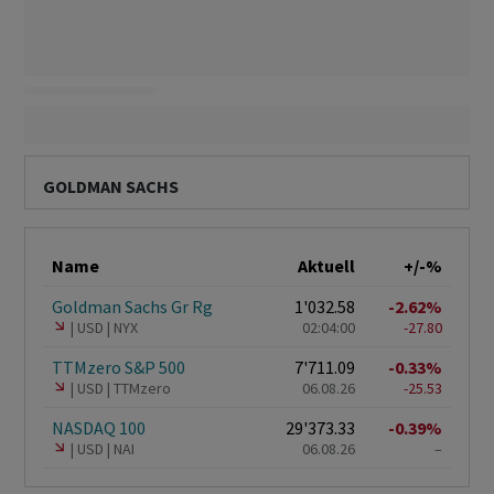
GOLDMAN SACHS
Name
Aktuell
+/-%
Goldman Sachs Gr Rg
1'032.58
-2.62%
USD
NYX
02:04:00
-27.80
TTMzero S&P 500
7'711.09
-0.33%
USD
TTMzero
06.08.26
-25.53
NASDAQ 100
29'373.33
-0.39%
USD
NAI
06.08.26
–