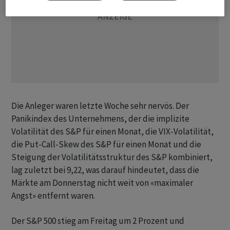
Die Anleger waren letzte Woche sehr nervös. Der
Panikindex des Unternehmens, der die implizite
Volatilität des S&P für einen Monat, die VIX-Volatilität,
die Put-Call-Skew des S&P für einen Monat und die
Steigung der Volatilitätsstruktur des S&P kombiniert,
lag zuletzt bei 9,22, was darauf hindeutet, dass die
Märkte am Donnerstag nicht weit von «maximaler
Angst» entfernt waren.
Der S&P 500 stieg am Freitag um 2 Prozent und