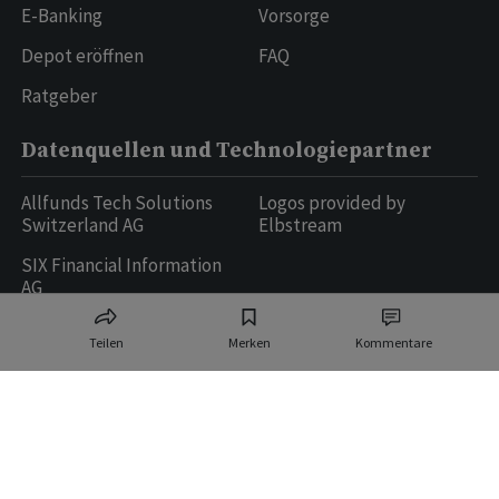
E-Banking
Vorsorge
Depot eröffnen
FAQ
Ratgeber
Datenquellen und Technologiepartner
Allfunds Tech Solutions
Logos provided by
Switzerland AG
Elbstream
SIX Financial Information
AG
Teilen
Merken
Kommentare
Ringier AG | Ringier Medien Schweiz
16
weitere Publikationen