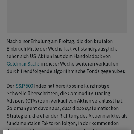
Nach einer Erholung am Freitag, die den brutalen
Einbruch Mitte der Woche fast vollständig ausglich,
sehen sich US-Aktien laut dem Handelsdesk von
Goldman Sachs
in dieser Woche weiteren Verkäufen
durch trendfolgende algorithmische Fonds gegenüber.
Der
S&P 500
Index hat bereits seine kurzfristige
Schwelle überschritten, die Commodity Trading
Advisers (CTAs) zum Verkauf von Aktien veranlasst hat.
Goldman geht davon aus, dass diese systematischen
Strategien, die eher der Richtung des Aktienmarktes als
fundamentalen Faktoren folgen, in der kommenden
Woche unabhängig von der Marktentwicklung