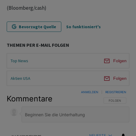
(Bloomberg/cash)
Bevorzugte Quelle
So funktioniert's
THEMEN PER E-MAIL FOLGEN
Top News
Folgen
Aktien USA
Folgen
ANMELDEN
|
REGISTRIEREN
Kommentare
FOLGE DIESER U
FOLGEN
NEUESTE