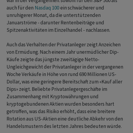
war in der Vergangenheit sowohl für den S&P 500 als
auch für den
Nasdaq 100
ein schwächerer und
unruhigerer Monat, da die unterstützenden
Januarströme - darunter Rentenbeiträge und
Spitzenaktivitäten im Einzelhandel - nachlassen.
Auch das Verhalten der Privatanleger zeigt Anzeichen
von Ermüdung. Nach einem Jahr unermüdlicher Dip-
Käufe zeigte das jüngste zweitägige Netto-
Ungleichgewicht der Privatanleger in der vergangenen
Woche Verkäufe in Höhe von rund 690 Millionen US-
Dollar, was eine geringere Bereitschaft zum «Kauf aller
Dips» zeigt. Beliebte Privatanlegergeschäfte im
Zusammenhang mit Kryptowährungen und
kryptogebundenen Aktien wurden besonders hart
getroffen, was das Risiko erhöht, dass eine breitere
Rotation aus US-Aktien eine deutliche Abkehr von den
Handelsmustern des letzten Jahres bedeuten würde.