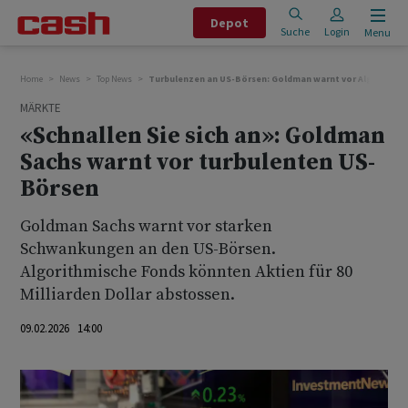
Depot
Suche
Login
Menu
Home
News
Top News
Turbulenzen an US-Börsen: Goldman warnt vor Algorithm
MÄRKTE
«Schnallen Sie sich an»: Goldman
Sachs warnt vor turbulenten US-
Börsen
Goldman Sachs warnt vor starken
Schwankungen an den US-Börsen.
Algorithmische Fonds könnten Aktien für 80
Milliarden Dollar abstossen.
09.02.2026 14:00