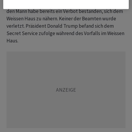
Schützen um eine ⁠psychisch gestörte Person. Gegen
den ​Mann habe bereits ⁠ein Verbot bestanden, sich dem
Weissen Haus zu ‌nähern. Keiner der Beamten wurde
verletzt. Präsident Donald Trump befand sich dem
Secret ‌Service zufolge während des Vorfalls im Weissen ​
Haus.