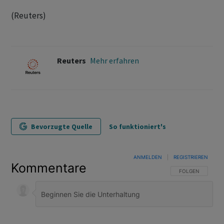
(Reuters)
Reuters
Mehr erfahren
Bevorzugte Quelle
So funktioniert's
ANMELDEN
|
REGISTRIEREN
Kommentare
FOLGE DIESER U
FOLGEN