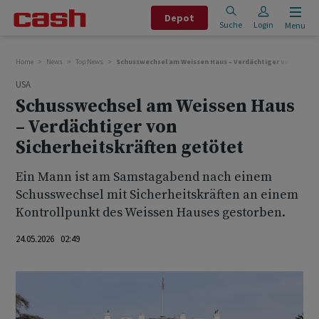
Depot
Suche
Login
Menu
Home
News
Top News
Schusswechsel am Weissen Haus – Verdächtiger von Sicher
USA
Schusswechsel am Weissen Haus
– Verdächtiger von
Sicherheitskräften getötet
Ein ‌Mann ⁠ist am Samstagabend nach einem
Schusswechsel mit Sicherheitskräften ⁠an einem
Kontrollpunkt des Weissen Hauses gestorben.
24.05.2026 02:49