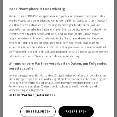
Ihre Privatsphäre ist uns wichtig
Wir und unsere
293
-Partner speichern und greifen auf personenbezogene Daten
wie Browserdaten oder eindeutige Kennungen auf Ihrem Gerät zu. Durch Auswahl
von Akzeptieren aktivieren Sie Tracking-Technologien für die unter „Wir und
Der Mann habe sich ‌dem Kontrollpunkt an der 17.
unsere Partner verarbeiten Daten, um Ihnen Dienste bereitzustellen“ aufgeführten
Zwecke. Wenn Tracker deaktiviert sind, sind manche Inhalte und Anzeigen
‌Strasse und der ​Pennsylvania Avenue genähert, eine
möglicherweise nicht mehr so relevant für Sie. Sie können dieses Menü jederzeit
Waffe aus seiner Tasche gezogen und auf die Beamten
wieder aufrufen, um Ihre Einstellungen zu ändern oder Ihre Einwilligung zu
widerrufen, indem Sie auf den Link Voreinstellungen verwalten am unteren Rand
geschossen, teilte der Secret Service über soziale
der Webseite klicken. Ihre Einstellungen gelten innerhalb unseres Website. Weitere
Medien mit. Die Beamten hätten ‌das Feuer erwidert
Informationen finden Sie in unserer Datenschutzerklärung.
und den Verdächtigen getroffen. Dieser sei später im
Wir und unsere Partner verarbeiten Daten, um Folgendes
Krankenhaus gestorben.
bereitzustellen:
Verwendung genauer Standortdaten. Endgeräteeigenschaften zur Identifikation
aktiv abfragen. Speichern von oder Zugriff auf Informationen auf einem Endgerät.
Auch ein Passant wurde von ​einer Kugel getroffen. Es sei
Personalisierte Werbung und Inhalte, Messung von Werbeleistung und der
Performance von Inhalten, Zielgruppenforschung sowie Entwicklung und
jedoch ​unklar, wer den Schuss ​abgegeben habe und wie
Verbesserung von Angeboten.
schwer die Person verletzt wurde, hiess ‌es in einer
Liste der Partner (Lieferanten)
weiteren Mitteilung, aus der mehrere Medien zitierten.
EINSTELLUNGEN
AKZEPTIEREN
Einem Ermittler zufolge handelte es sich ​bei ​dem