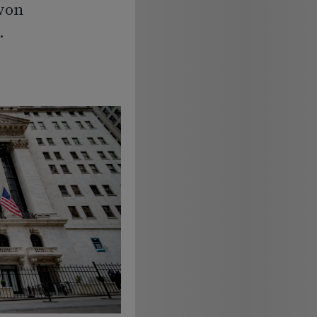
 von
.