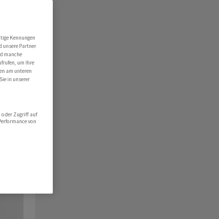
utige Kennungen
d unsere Partner
ind manche
ufrufen, um Ihre
ten am unteren
Sie in unserer
oder Zugriff auf
 Performance von