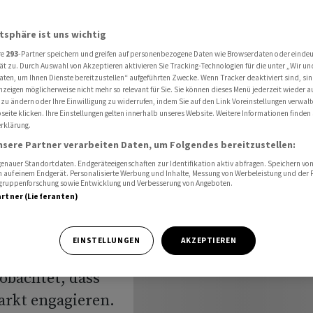
 bei Rückgängen vermehrt in den Aktienmarkt ein
atsphäre ist uns wichtig
re
293
-Partner speichern und greifen auf personenbezogene Daten wie Browserdaten oder einde
ation Z
ät zu. Durch Auswahl von Akzeptieren aktivieren Sie Tracking-Technologien für die unter „Wir un
aten, um Ihnen Dienste bereitzustellen“ aufgeführten Zwecke. Wenn Tracker deaktiviert sind, s
nzeigen möglicherweise nicht mehr so relevant für Sie. Sie können dieses Menü jederzeit wieder a
ngen
 zu ändern oder Ihre Einwilligung zu widerrufen, indem Sie auf den Link Voreinstellungen verwal
eite klicken. Ihre Einstellungen gelten innerhalb unseres Website. Weitere Informationen finden 
rklärung.
nsere Partner verarbeiten Daten, um Folgendes bereitzustellen:
nauer Standortdaten. Endgeräteeigenschaften zur Identifikation aktiv abfragen. Speichern von 
 auf einem Endgerät. Personalisierte Werbung und Inhalte, Messung von Werbeleistung und der
elgruppenforschung sowie Entwicklung und Verbesserung von Angeboten.
artner (Lieferanten)
EINSTELLUNGEN
AKZEPTIEREN
obachtet, dass
arkt engagieren.