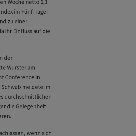
nen Woche netto 6,1
Index im Fünf-Tage-
ind zu einer
 ihr Einfluss auf die
on den
gte Wurster am
t Conference in
.» Schwab meldete im
es durchschnittlichen
er die Gelegenheit
eren.
achlassen, wenn sich