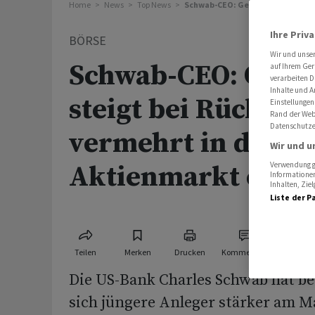
Home
News
Top News
Schwab-CEO: Generation Z steigt
Ihre Priv
BÖRSE
Wir und unse
Schwab-CEO: Gener
auf Ihrem Ger
verarbeiten D
Inhalte und A
steigt bei Rückgä
Einstellungen
Rand der Webs
Datenschutze
vermehrt in den
Wir und u
Aktienmarkt ein
Verwendung ge
Informationen
Inhalten, Zi
Liste der P
Teilen
Merken
Drucken
Kommentare
Die US-Bank Charles Schwab hat be
sich jüngere Anleger stärker am M