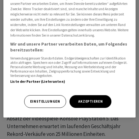
unsere Partner verarbeiten Daten, um Ihnen Dienste bereitzustellen“ aufgeführten
Zwecke. Wenn Tracker deaktiviert sind, sind manche Inhalte und Anzeigen
möglicherweise nicht mehr so relevant für Sie. Sie können dieses Menü jederzeit
wieder aufrufen, um Ihre Einstellungen zu ändern oder Ihre Einwilligung zu
widerrufen, indem Sie auf den Link Voreinstellungen verwalten am unteren Rand
Das operative Konzernergebnis fiel um fast 31 Prozent
der Webseite klicken. Ihre Einstellungen gelten innerhalb unseres Website. Weitere
auf umgerechnet 1,6 Milliarden Euro, wie der
Informationen finden Sie in unserer Datenschutzerklärung.
Elektronik-Konzern am Mittwoch mitteilte. Der
Wir und unsere Partner verarbeiten Daten, um Folgendes
Nettogewinn schrumpfte um knapp 17 Prozent auf etwa
bereitzustellen:
1,4 Milliarden Euro.
Verwendung genauer Standortdaten. Endgeräteeigenschaften zur Identifikation
aktiv abfragen. Speichern von oder Zugriff auf Informationen auf einem Endgerät.
Personalisierte Werbung und Inhalte, Messung von Werbeleistung und der
Wegen höherer Marketing-Kosten für neue Filme und
Performance von Inhalten, Zielgruppenforschung sowie Entwicklung und
Verbesserung von Angeboten.
geringerer Lizenzeinnahmen für TV-Produktionen brach
Liste der Partner (Lieferanten)
der Überschuss in diesem Geschäftsbereich um zwei
Drittel ein.
EINSTELLUNGEN
AKZEPTIEREN
Unverändert optimistisch äusserte sich Sony zum
Absatz der Videospiele-Konsole PlayStation 5. Das
Unternehmen erwartet im laufenden Geschäftsjahr
Rekord-Verkäufe von 25 Millionen Einheiten.