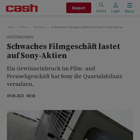
Depot
Suche
Login
Menu
Home
News
Top News
Schwaches Filmgeschäft lastet auf Sony-Aktien
UNTERNEHMEN
Schwaches Filmgeschäft lastet
auf Sony-Aktien
Ein Gewinneinbruch im Film- und
Fernsehgeschäft hat Sony die Quartalsbilanz
versalzen.
09.08.2023 08:58