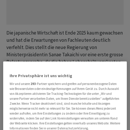
Die japanische Wirtschaft ist Ende 2025 kaum gewachsen
und hat die ‌Erwartungen ⁠von Fachleuten deutlich
verfehlt. Dies stellt die neue Regierung von
Ministerpräsidentin Sanae Takaichi vor eine erste grosse
Belastungsprobe, da die ⁠hohen Lebenshaltungskosten
die Kauflaune der Verbraucher dämpfen. Das
Ihre Privatsphäre ist uns wichtig
Bruttoinlandsprodukt (BIP) der viertgrössten
Volkswirtschaft der Welt legte auf das Jahr
Wir und unsere
293
-Partner speichern und greifen auf personenbezogene Daten
wie Browserdaten oder eindeutige Kennungen auf Ihrem Gerät zu. Durch Auswahl
hochgerechnet um 0,2 Prozent zu, wie die ‌Regierung
von Akzeptieren aktivieren Sie Tracking-Technologien für die unter „Wir und
am Montag in Tokio mitteilte. Von der
unsere Partner verarbeiten Daten, um Ihnen Dienste bereitzustellen“ aufgeführten
Zwecke. Wenn Tracker deaktiviert sind, sind manche Inhalte und Anzeigen
Nachrichtenagentur Reuters befragte Experten hatten
möglicherweise nicht mehr so relevant für Sie. Sie können dieses Menü jederzeit
jedoch ‌mit einem Anstieg von 1,6 Prozent gerechnet. Im
wieder aufrufen, um Ihre Einstellungen zu ändern oder Ihre Einwilligung zu
widerrufen, indem Sie auf den Link Voreinstellungen verwalten am unteren Rand
Sommer-Quartal ​war die Wirtschaft noch um revidiert
der Webseite klicken. Ihre Einstellungen gelten innerhalb unseres Website. Weitere
2,6 Prozent geschrumpft.
Informationen finden Sie in unserer Datenschutzerklärung.