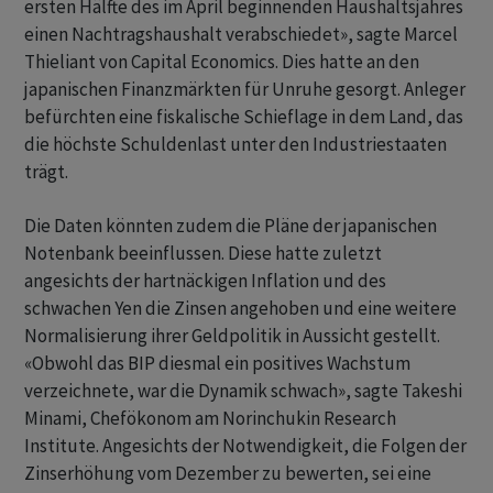
ersten Hälfte des im ‌April beginnenden Haushaltsjahres
einen Nachtragshaushalt verabschiedet», sagte Marcel
Thieliant von Capital Economics. Dies hatte an den
japanischen Finanzmärkten für Unruhe gesorgt. Anleger
befürchten eine fiskalische Schieflage in dem Land, das
die höchste Schuldenlast unter den Industriestaaten
trägt.
Die Daten könnten zudem die Pläne ​der ​japanischen
Notenbank beeinflussen. Diese hatte zuletzt
angesichts der hartnäckigen Inflation und ⁠des
schwachen Yen die Zinsen angehoben und eine weitere
Normalisierung ihrer ​Geldpolitik in Aussicht gestellt.
«Obwohl das ⁠BIP diesmal ein positives Wachstum
verzeichnete, war die Dynamik schwach», sagte Takeshi
Minami, Chefökonom am Norinchukin Research
Institute. Angesichts der ‌Notwendigkeit, die Folgen der
Zinserhöhung vom Dezember zu bewerten, sei eine