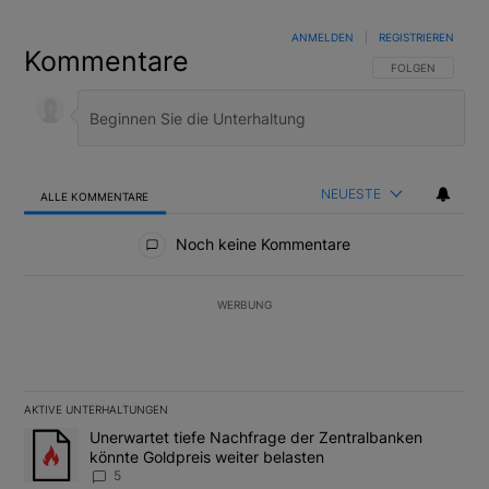
ANMELDEN
|
REGISTRIEREN
Kommentare
FOLGE DIESER U
FOLGEN
NEUESTE
ALLE KOMMENTARE
Alle Kommentare
Noch keine Kommentare
WERBUNG
AKTIVE UNTERHALTUNGEN
Das Folgende ist eine Liste der am meisten kommentierten Artikel
Ein Trendartikel mit dem Titel "Unerwartet tiefe Nachfrage der 
Unerwartet tiefe Nachfrage der Zentralbanken
könnte Goldpreis weiter belasten
5