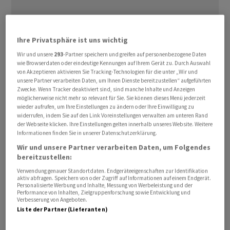
Ihre Privatsphäre ist uns wichtig
Wir und unsere
293
-Partner speichern und greifen auf personenbezogene Daten
wie Browserdaten oder eindeutige Kennungen auf Ihrem Gerät zu. Durch Auswahl
Im vergangenen Monat fiel der Durchschnittspreis für
von Akzeptieren aktivieren Sie Tracking-Technologien für die unter „Wir und
unsere Partner verarbeiten Daten, um Ihnen Dienste bereitzustellen“ aufgeführten
Wohnungen im Vergleich zum Juni um 1,5 Prozent - der
Zwecke. Wenn Tracker deaktiviert sind, sind manche Inhalte und Anzeigen
grösste Rückgang seit September 2022 - und sank im
möglicherweise nicht mehr so relevant für Sie. Sie können dieses Menü jederzeit
wieder aufrufen, um Ihre Einstellungen zu ändern oder Ihre Einwilligung zu
Vergleich zum Vorjahr um 0,1 Prozent, wie aus Daten
widerrufen, indem Sie auf den Link Voreinstellungen verwalten am unteren Rand
hervorgeht, die am Freitag von Svensk Maklarstatistik,
der Webseite klicken. Ihre Einstellungen gelten innerhalb unseres Website. Weitere
Informationen finden Sie in unserer Datenschutzerklärung.
einem Unternehmen des schwedischen
Immobilienmaklerverbands, veröffentlicht wurden. Die
Wir und unsere Partner verarbeiten Daten, um Folgendes
bereitzustellen:
Preise für Einfamilienhäuser stiegen hingegen im
Verwendung genauer Standortdaten. Endgeräteeigenschaften zur Identifikation
Monatsvergleich weiterhin um 0,4 Prozent, hiess es.
aktiv abfragen. Speichern von oder Zugriff auf Informationen auf einem Endgerät.
Personalisierte Werbung und Inhalte, Messung von Werbeleistung und der
Performance von Inhalten, Zielgruppenforschung sowie Entwicklung und
Der negative Trend steht im Gegensatz zur Senkung des
Verbesserung von Angeboten.
Liste der Partner (Lieferanten)
Leitzinses durch die Riksbank auf 2 Prozent im Juni, von
der schwedische Hausbesitzer, deren Hypotheken in