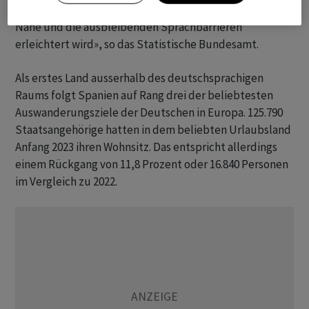
Wohnortswechsel für Deutsche durch die räumliche
Nähe und die ausbleibenden Sprachbarrieren
erleichtert wird», so das Statistische Bundesamt.
Als erstes Land ausserhalb des deutschsprachigen
Raums folgt Spanien auf Rang drei der beliebtesten
Auswanderungsziele der Deutschen in Europa. 125.790
Staatsangehörige hatten in dem beliebten Urlaubsland
Anfang 2023 ihren Wohnsitz. Das entspricht allerdings
einem Rückgang von 11,8 Prozent oder 16.840 Personen
im Vergleich zu 2022.