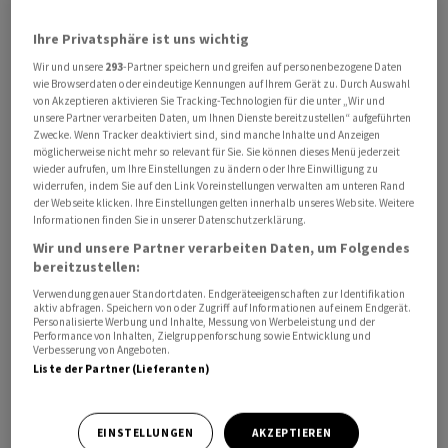
Ihre Privatsphäre ist uns wichtig
Wir und unsere
293
-Partner speichern und greifen auf personenbezogene Daten
wie Browserdaten oder eindeutige Kennungen auf Ihrem Gerät zu. Durch Auswahl
von Akzeptieren aktivieren Sie Tracking-Technologien für die unter „Wir und
Rund 315.960 deutsche Staatsbürger hatten Anfang
unsere Partner verarbeiten Daten, um Ihnen Dienste bereitzustellen“ aufgeführten
2023 ihren Wohnsitz im Nachbarland, wie das
Zwecke. Wenn Tracker deaktiviert sind, sind manche Inhalte und Anzeigen
möglicherweise nicht mehr so relevant für Sie. Sie können dieses Menü jederzeit
Statistische Bundesamt am Montag mitteilte. Das
wieder aufrufen, um Ihre Einstellungen zu ändern oder Ihre Einwilligung zu
waren rund 1,5 Prozent oder 4660 Personen mehr als ein
widerrufen, indem Sie auf den Link Voreinstellungen verwalten am unteren Rand
der Webseite klicken. Ihre Einstellungen gelten innerhalb unseres Website. Weitere
Jahr zuvor. «Die Zahl der Deutschen mit Wohnsitz in der
Informationen finden Sie in unserer Datenschutzerklärung.
Schweiz nimmt seit Jahren zu», so die Statistiker.
Wir und unsere Partner verarbeiten Daten, um Folgendes
bereitzustellen:
Auf Platz zwei der beliebtesten Auswanderungsziele
Verwendung genauer Standortdaten. Endgeräteeigenschaften zur Identifikation
aktiv abfragen. Speichern von oder Zugriff auf Informationen auf einem Endgerät.
folgt das Nachbarland Österreich. In der Alpenrepublik
Personalisierte Werbung und Inhalte, Messung von Werbeleistung und der
lebten zuletzt rund 225.010 deutsche
Performance von Inhalten, Zielgruppenforschung sowie Entwicklung und
Verbesserung von Angeboten.
Staatsbürgerinnen und -bürger. Der Anstieg im
Liste der Partner (Lieferanten)
Vergleich mit dem Vorjahr fiel mit 3,7 Prozent oder 8280
Personen sogar noch höher aus als bei der Schweiz.
EINSTELLUNGEN
AKZEPTIEREN
«Gemeinsam ist beiden Staaten, dass der