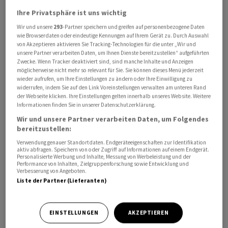
Ihre Privatsphäre ist uns wichtig
Wir und unsere
293
-Partner speichern und greifen auf personenbezogene Daten
wie Browserdaten oder eindeutige Kennungen auf Ihrem Gerät zu. Durch Auswahl
von Akzeptieren aktivieren Sie Tracking-Technologien für die unter „Wir und
unsere Partner verarbeiten Daten, um Ihnen Dienste bereitzustellen“ aufgeführten
Zwecke. Wenn Tracker deaktiviert sind, sind manche Inhalte und Anzeigen
Der Gesamtindex der Produzenten- und Importpreise
möglicherweise nicht mehr so relevant für Sie. Sie können dieses Menü jederzeit
wieder aufrufen, um Ihre Einstellungen zu ändern oder Ihre Einwilligung zu
(PPI) lag im Juli bei 109,0 Punkten, was einem Rückgang
widerrufen, indem Sie auf den Link Voreinstellungen verwalten am unteren Rand
um 0,1 Prozent im Vergleich zum Juni entspricht, wie
der Webseite klicken. Ihre Einstellungen gelten innerhalb unseres Website. Weitere
Informationen finden Sie in unserer Datenschutzerklärung.
das Bundesamt für Statistik (BFS) am Dienstag
Wir und unsere Partner verarbeiten Daten, um Folgendes
mitteilte. Zum Juli des Vorjahres steht ein Minus von 0,6
bereitzustellen:
Prozent.
Verwendung genauer Standortdaten. Endgeräteeigenschaften zur Identifikation
aktiv abfragen. Speichern von oder Zugriff auf Informationen auf einem Endgerät.
Personalisierte Werbung und Inhalte, Messung von Werbeleistung und der
Die Produzentenpreise einzeln betrachtet blieben im
Performance von Inhalten, Zielgruppenforschung sowie Entwicklung und
Juli im Vergleich zum Vormonat unverändert, zum
Verbesserung von Angeboten.
Liste der Partner (Lieferanten)
Vorjahr stiegen sie jedoch um 1,7 Prozent an. Sinkende
Preise gab es insbesondere bei Gas, Metalle und
Metallhalbzeug, Produkte des Stahl- und
EINSTELLUNGEN
AKZEPTIEREN
Leichtmetallbaus, Bestrahlungs-, Elektrotherapie- und