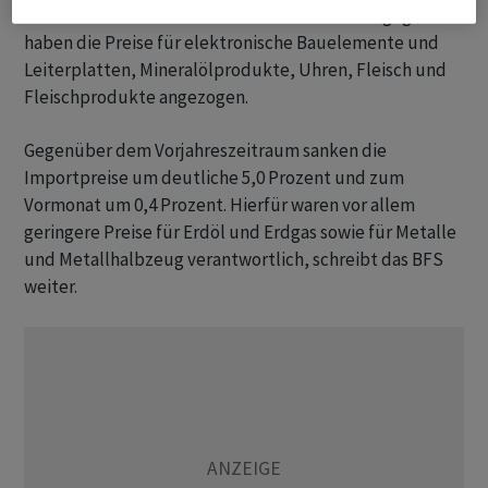
elektromedizinische Geräte sowie Schrott. Dagegen
haben die Preise für elektronische Bauelemente und
Leiterplatten, Mineralölprodukte, Uhren, Fleisch und
Fleischprodukte angezogen.
Gegenüber dem Vorjahreszeitraum sanken die
Importpreise um deutliche 5,0 Prozent und zum
Vormonat um 0,4 Prozent. Hierfür waren vor allem
geringere Preise für Erdöl und Erdgas sowie für Metalle
und Metallhalbzeug verantwortlich, schreibt das BFS
weiter.