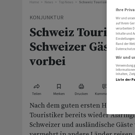
Home
News
Top News
Schweiz Tourismus: Zeit der Sch
Ihre Priv
KONJUNKTUR
Wir und unse
auf Ihrem Ger
Schweiz Tourismus:
verarbeiten D
Inhalte und A
Einstellungen
Schweizer Gästere
Rand der Webs
Datenschutze
vorbei
Wir und u
Verwendung ge
Informationen
Inhalten, Zi
Liste der P
Teilen
Merken
Drucken
Kommentare
Nach dem guten ersten Halbjahr lä
Touristiker bereits wieder Alarmgl
Schweizer und ausländische Gäste
vermehrt in andere Länder reisen.