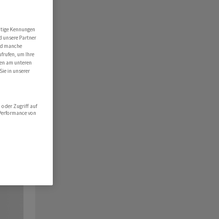
utige Kennungen
d unsere Partner
ind manche
ufrufen, um Ihre
ten am unteren
Sie in unserer
oder Zugriff auf
 Performance von