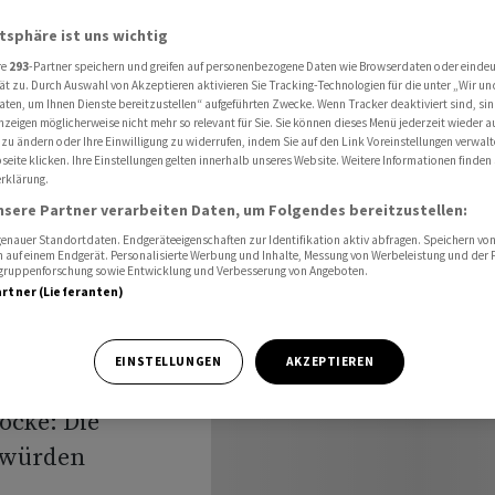
weizer Gästerekorde vorbei
atsphäre ist uns wichtig
re
293
-Partner speichern und greifen auf personenbezogene Daten wie Browserdaten oder einde
ät zu. Durch Auswahl von Akzeptieren aktivieren Sie Tracking-Technologien für die unter „Wir un
 Zeit der
aten, um Ihnen Dienste bereitzustellen“ aufgeführten Zwecke. Wenn Tracker deaktiviert sind, s
nzeigen möglicherweise nicht mehr so relevant für Sie. Sie können dieses Menü jederzeit wieder a
 zu ändern oder Ihre Einwilligung zu widerrufen, indem Sie auf den Link Voreinstellungen verwal
korde
eite klicken. Ihre Einstellungen gelten innerhalb unseres Website. Weitere Informationen finden 
rklärung.
nsere Partner verarbeiten Daten, um Folgendes bereitzustellen:
nauer Standortdaten. Endgeräteeigenschaften zur Identifikation aktiv abfragen. Speichern von 
 auf einem Endgerät. Personalisierte Werbung und Inhalte, Messung von Werbeleistung und der
elgruppenforschung sowie Entwicklung und Verbesserung von Angeboten.
artner (Lieferanten)
EINSTELLUNGEN
AKZEPTIEREN
uten die hiesigen
ocke: Die
 würden