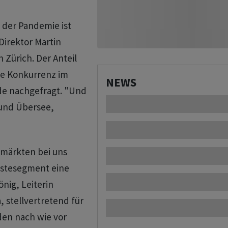
 der Pandemie ist
Direktor Martin
Zürich. Der Anteil
ie Konkurrenz im
NEWS
de nachgefragt. "Und
 und Übersee,
nmärkten bei uns
ästesegment eine
nig, Leiterin
 stellvertretend für
den nach wie vor