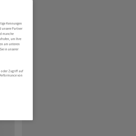
utige Kennungen
d unsere Partner
ind manche
ufrufen, um Ihre
ten am unteren
Sie in unserer
oder Zugriff auf
 Performance von