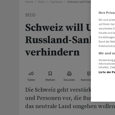
Home
News
Top News
Schweiz will Umgehung von Russ
Ihre Priv
SECO
Wir und unse
Schweiz will Umge
auf Ihrem Ger
verarbeiten D
Inhalte und A
Russland-Sanktio
Einstellungen
Rand der Webs
Datenschutze
verhindern
Wir und u
Verwendung ge
Informationen
Inhalten, Zi
Liste der P
Teilen
Merken
Drucken
Kommentare
Die Schweiz geht verstärkt gegen
und Personen vor, die Russland-S
das neutrale Land umgehen wollen