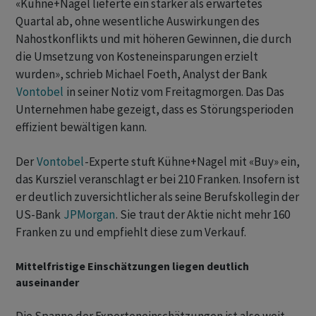
«Kühne+Nagel lieferte ein stärker als erwartetes
Quartal ab, ohne wesentliche Auswirkungen des
Nahostkonflikts und mit höheren Gewinnen, die durch
die Umsetzung von Kosteneinsparungen erzielt
wurden», schrieb Michael Foeth, Analyst der Bank
Vontobel
in seiner Notiz vom Freitagmorgen. Das Das
Unternehmen habe gezeigt, dass es Störungsperioden
effizient bewältigen kann.
Der
Vontobel
-Experte stuft Kühne+Nagel mit «Buy» ein,
das Kursziel veranschlagt er bei 210 Franken. Insofern ist
er deutlich zuversichtlicher als seine Berufskollegin der
US-Bank
JPMorgan
. Sie traut der Aktie nicht mehr 160
Franken zu und empfiehlt diese zum Verkauf.
Mittelfristige Einschätzungen liegen deutlich
auseinander