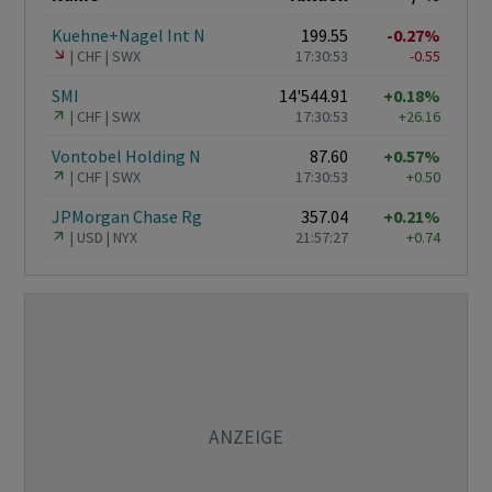
Kuehne+Nagel Int N
199.55
-0.27%
CHF
SWX
17:30:53
-0.55
SMI
14'544.91
+0.18%
CHF
SWX
17:30:53
+26.16
Vontobel Holding N
87.60
+0.57%
CHF
SWX
17:30:53
+0.50
JPMorgan Chase Rg
357.04
+0.21%
USD
NYX
21:57:27
+0.74