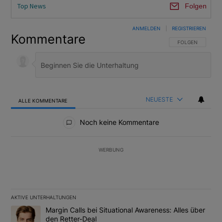
Top News
Folgen
ANMELDEN
|
REGISTRIEREN
Kommentare
FOLGE DIESER U
FOLGEN
NEUESTE
ALLE KOMMENTARE
Alle Kommentare
Noch keine Kommentare
WERBUNG
AKTIVE UNTERHALTUNGEN
Das Folgende ist eine Liste der am meisten kommentierten Artikel
Ein Trendartikel mit dem Titel "Margin Calls bei Situational Awar
Margin Calls bei Situational Awareness: Alles über
den Retter-Deal