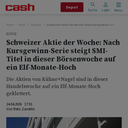
Depot
Suche
Login
Menu
Home
News
Top News
Schweizer Aktie der Woche: Nach Kursgewinn-Serie steigt 
BÖRSE
Schweizer Aktie der Woche: Nach
Kursgewinn-Serie steigt SMI-
Titel in dieser Börsenwoche auf
ein Elf-Monate-Hoch
Die Aktien von Kühne+Nagel sind in dieser
Handelswoche auf ein Elf-Monate-Hoch
geklettert.
24.04.2026 17:53
Von
Reto Zanettin