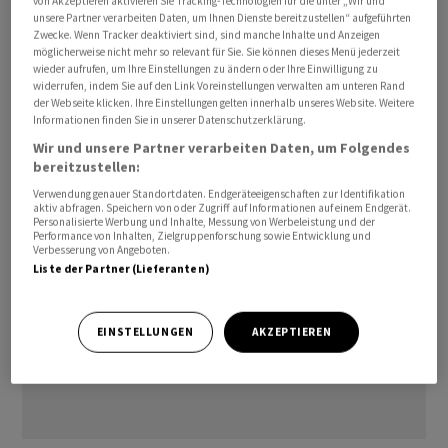
von Akzeptieren aktivieren Sie Tracking-Technologien für die unter „Wir und
Auch in dieser Woche ist die Kursentwicklung insgesamt
unsere Partner verarbeiten Daten, um Ihnen Dienste bereitzustellen“ aufgeführten
Zwecke. Wenn Tracker deaktiviert sind, sind manche Inhalte und Anzeigen
positiv - trotz des Rücksetzers am Freitag. Mit dem Plus
möglicherweise nicht mehr so relevant für Sie. Sie können dieses Menü jederzeit
von 2,9 Prozent übertreffen die Aktien von
wieder aufrufen, um Ihre Einstellungen zu ändern oder Ihre Einwilligung zu
widerrufen, indem Sie auf den Link Voreinstellungen verwalten am unteren Rand
Kühne+Nagel
den Gesamtmarkt klar. Dieser fällt
der Webseite klicken. Ihre Einstellungen gelten innerhalb unseres Website. Weitere
gemessen am
Swiss Market Index
(
SMI
) auf
Informationen finden Sie in unserer Datenschutzerklärung.
Wochensicht um 2,3 Prozent.
Wir und unsere Partner verarbeiten Daten, um Folgendes
bereitzustellen:
Verwendung genauer Standortdaten. Endgeräteeigenschaften zur Identifikation
aktiv abfragen. Speichern von oder Zugriff auf Informationen auf einem Endgerät.
Personalisierte Werbung und Inhalte, Messung von Werbeleistung und der
Performance von Inhalten, Zielgruppenforschung sowie Entwicklung und
Verbesserung von Angeboten.
Liste der Partner (Lieferanten)
EINSTELLUNGEN
AKZEPTIEREN