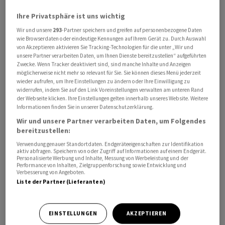
Ihre Privatsphäre ist uns wichtig
Schweizer Unternehmen rechnen im nächsten Jahr mit
Wir und unsere
293
-Partner speichern und greifen auf personenbezogene Daten
steigenden Löhnen. Das zeigt die neueste Lohnumfrage
wie Browserdaten oder eindeutige Kennungen auf Ihrem Gerät zu. Durch Auswahl
der Konjunkturforschungsstelle der ETH Zürich (KOF)
von Akzeptieren aktivieren Sie Tracking-Technologien für die unter „Wir und
unsere Partner verarbeiten Daten, um Ihnen Dienste bereitzustellen“ aufgeführten
unter rund 4500 Betrieben. Die Firmen erwarten
Zwecke. Wenn Tracker deaktiviert sind, sind manche Inhalte und Anzeigen
demnach im Durchschnitt ein Lohnwachstum von 1,3
möglicherweise nicht mehr so relevant für Sie. Sie können dieses Menü jederzeit
Prozent.
wieder aufrufen, um Ihre Einstellungen zu ändern oder Ihre Einwilligung zu
widerrufen, indem Sie auf den Link Voreinstellungen verwalten am unteren Rand
der Webseite klicken. Ihre Einstellungen gelten innerhalb unseres Website. Weitere
Nach Abzug der von der Konjunkturforschungsstelle
Informationen finden Sie in unserer Datenschutzerklärung.
erwarteten Teuerung von 0,5 Prozent bliebe den
Wir und unsere Partner verarbeiten Daten, um Folgendes
bereitzustellen:
Beschäftigten damit ein Reallohnplus von etwa 0,8
Prozent, teilte die KOF am Sonntag der
Verwendung genauer Standortdaten. Endgeräteeigenschaften zur Identifikation
aktiv abfragen. Speichern von oder Zugriff auf Informationen auf einem Endgerät.
Nachrichtenagentur Keystone-SDA mit und bestätigte
Personalisierte Werbung und Inhalte, Messung von Werbeleistung und der
Performance von Inhalten, Zielgruppenforschung sowie Entwicklung und
damit einen Bericht der «NZZ am Sonntag».
Verbesserung von Angeboten.
Liste der Partner (Lieferanten)
Im Vergleich zur Lohnumfrage vom letzten Jahr sind die
Erwartungen der Unternehmen zum erwarteten
EINSTELLUNGEN
AKZEPTIEREN
Lohnwachstum damit um 0,3 Prozentpunkte gesunken.