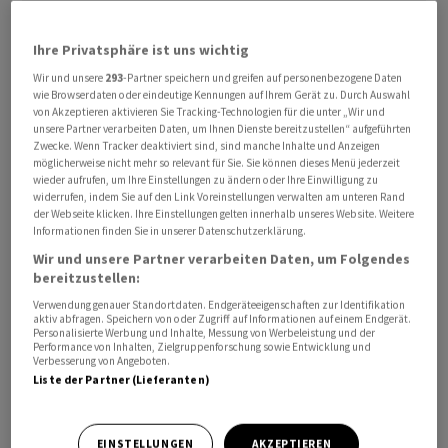
Ihre Privatsphäre ist uns wichtig
Wir und unsere
293
-Partner speichern und greifen auf personenbezogene Daten
wie Browserdaten oder eindeutige Kennungen auf Ihrem Gerät zu. Durch Auswahl
Die Bautätigkeit im Hoch- und Tiefbau stieg zwischen
von Akzeptieren aktivieren Sie Tracking-Technologien für die unter „Wir und
unsere Partner verarbeiten Daten, um Ihnen Dienste bereitzustellen“ aufgeführten
Januar und März um satte 5,6 Prozent auf 4,98
Zwecke. Wenn Tracker deaktiviert sind, sind manche Inhalte und Anzeigen
Milliarden Franken, wie der SBV am Mittwoch mitteilte.
möglicherweise nicht mehr so relevant für Sie. Sie können dieses Menü jederzeit
wieder aufrufen, um Ihre Einstellungen zu ändern oder Ihre Einwilligung zu
Der Wohnungsbau blieb mit einem Wachstum von 7,4
widerrufen, indem Sie auf den Link Voreinstellungen verwalten am unteren Rand
Prozent die zentrale Stütze der Baukonjunktur.
der Webseite klicken. Ihre Einstellungen gelten innerhalb unseres Website. Weitere
Informationen finden Sie in unserer Datenschutzerklärung.
Wir und unsere Partner verarbeiten Daten, um Folgendes
Der rege Wohnungsbau der vergangenen Quartale habe
bereitzustellen:
sich fortgesetzt, so das Communiqué. Ein tiefes
Verwendung genauer Standortdaten. Endgeräteeigenschaften zur Identifikation
Zinsniveau und geringe Leerstände würden weiterhin
aktiv abfragen. Speichern von oder Zugriff auf Informationen auf einem Endgerät.
Personalisierte Werbung und Inhalte, Messung von Werbeleistung und der
auf eine hohe Nachfrage treffen. Dies sei ein Umfeld,
Performance von Inhalten, Zielgruppenforschung sowie Entwicklung und
das den Wohnungsbau antreibe.
Verbesserung von Angeboten.
Liste der Partner (Lieferanten)
Weniger gut lief es im Tiefbau, der mit 0,1 Prozent
kaum wuchs. Vor allem die öffentliche Hand trat auf die
EINSTELLUNGEN
AKZEPTIEREN