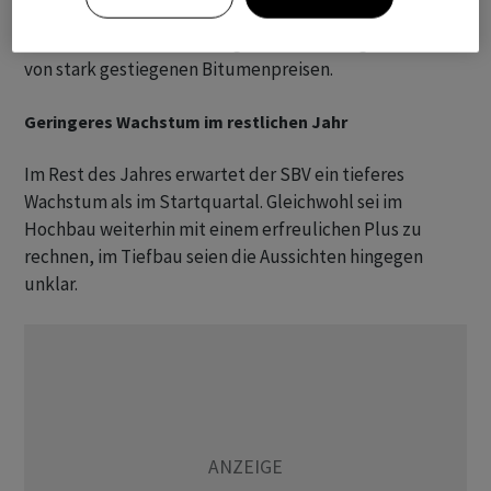
Bremse, wie aus den Zahlen hervorgeht. Zudem spürte
der Tiefbau auch erste Folgen des Irankriegs - in Form
von stark gestiegenen Bitumenpreisen.
Geringeres Wachstum im restlichen Jahr
Im Rest des Jahres erwartet der SBV ein tieferes
Wachstum als im Startquartal. Gleichwohl sei im
Hochbau weiterhin mit einem erfreulichen Plus zu
rechnen, im Tiefbau seien die Aussichten hingegen
unklar.