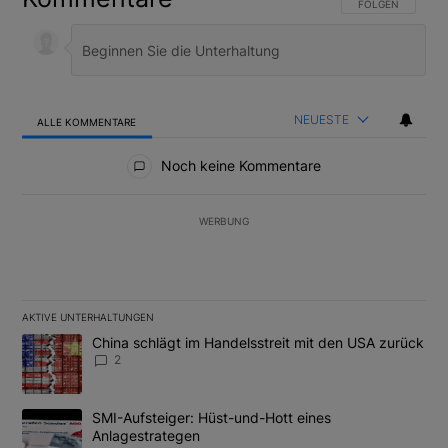
FOLGE DIESER U
FOLGEN
NEUESTE
ALLE KOMMENTARE
Alle Kommentare
Noch keine Kommentare
WERBUNG
AKTIVE UNTERHALTUNGEN
Das Folgende ist eine Liste der am meisten kommentierten Artikel
Ein Trendartikel mit dem Titel "China schlägt im Handelsstreit m
China schlägt im Handelsstreit mit den USA zurück
2
Ein Trendartikel mit dem Titel "SMI-Aufsteiger: Hüst-und-Hott e
SMI-Aufsteiger: Hüst-und-Hott eines
Anlagestrategen