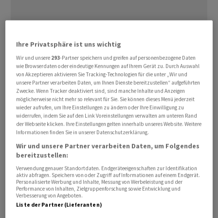
Die Schweizer Exporte stiegen im April 2026
Ihre Privatsphäre ist uns wichtig
saisonbereinigt zum Vormonat nominal nur leicht um
Wir und unsere
293
-Partner speichern und greifen auf personenbezogene Daten
0,1 Prozent auf 22,27 Milliarden Franken, wie das
wie Browserdaten oder eindeutige Kennungen auf Ihrem Gerät zu. Durch Auswahl
von Akzeptieren aktivieren Sie Tracking-Technologien für die unter „Wir und
Bundesamt für Zoll und Grenzsicherheit (BAZG) am
unsere Partner verarbeiten Daten, um Ihnen Dienste bereitzustellen“ aufgeführten
Dienstag mitteilte. Real - also um Preisveränderungen
Zwecke. Wenn Tracker deaktiviert sind, sind manche Inhalte und Anzeigen
möglicherweise nicht mehr so relevant für Sie. Sie können dieses Menü jederzeit
bereinigt - resultierte im April ein Plus von 3,0 Prozent.
wieder aufrufen, um Ihre Einstellungen zu ändern oder Ihre Einwilligung zu
widerrufen, indem Sie auf den Link Voreinstellungen verwalten am unteren Rand
der Webseite klicken. Ihre Einstellungen gelten innerhalb unseres Website. Weitere
Damit wurde der negative Trend der letzten Monate
Informationen finden Sie in unserer Datenschutzerklärung.
zunächst gebremst. Im ersten Quartal waren die
Wir und unsere Partner verarbeiten Daten, um Folgendes
Ausfuhren auf den tiefsten Wert seit dem dritten
bereitzustellen:
Quartal 2021 gesunken.
Verwendung genauer Standortdaten. Endgeräteeigenschaften zur Identifikation
aktiv abfragen. Speichern von oder Zugriff auf Informationen auf einem Endgerät.
Personalisierte Werbung und Inhalte, Messung von Werbeleistung und der
Bei den Exporten hätten sieben der zehn Sparten im
Performance von Inhalten, Zielgruppenforschung sowie Entwicklung und
Verbesserung von Angeboten.
April ein Plus verzeichnet, allen voran Maschinen,
Liste der Partner (Lieferanten)
Elektronik und Apparate (+5,5 Prozent). Es bremsten