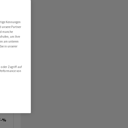
utige Kennungen
d unsere Partner
ind manche
ufrufen, um Ihre
ten am unteren
Sie in unserer
oder Zugriff auf
 Performance von
/-%