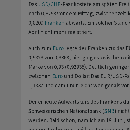
Das
USD/CHF
-Paar kostete am späten Frei
nach 0,8258 vor dem Mittag, zwischenzeitlic
0,8209
Franken
abwärts. Ein solcher Stand 
April nicht mehr registriert.
Auch zum
Euro
legte der Franken zu: das 
0,9329 von 0,9368, hier ging es zwischenzeit
Marke von 0,93 (0,92935). Deutlich geringe
zwischen
Euro
und Dollar: Das EUR/USD-Paa
1,1337 und damit nur leicht weniger als vor 
Der erneute Aufwärtskurs des Frankens dür
Schweizerischen Nationalbank (
SNB
) nich
werden. Bald schon, nämlich am 19. Juni, s
geldpolitische Entscheid an. Immer mehr 