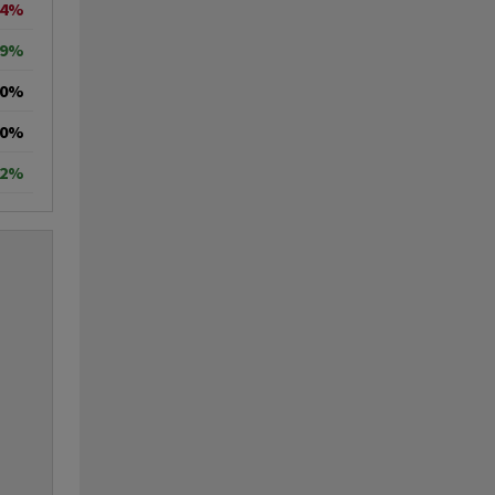
14%
29%
00%
00%
92%