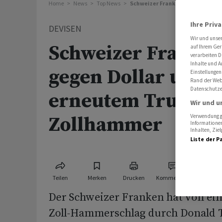
Home
News
Top News
Schweizer Franken steigt gegen
Ihre Priv
DEVISEN
Wir und unse
Schweizer Franken
auf Ihrem Ger
verarbeiten D
Inhalte und A
gegen Dollar und 
Einstellungen
Rand der Webs
Datenschutze
erneutem Trump-
Wir und u
Zollhammer
Verwendung ge
Informationen
Inhalten, Zi
Liste der P
Teilen
Merken
Drucken
Kommentare
Der Schweizer Franken hat von ei
Zoll-Hammerschlag durch Donald 