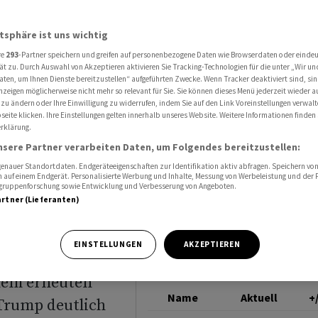
 Dollar und Euro nach erneutem Trump-Zollhammer
EUR/CHF
atsphäre ist uns wichtig
re
293
-Partner speichern und greifen auf personenbezogene Daten wie Browserdaten oder einde
 steigt
ät zu. Durch Auswahl von Akzeptieren aktivieren Sie Tracking-Technologien für die unter „Wir un
aten, um Ihnen Dienste bereitzustellen“ aufgeführten Zwecke. Wenn Tracker deaktiviert sind, s
nzeigen möglicherweise nicht mehr so relevant für Sie. Sie können dieses Menü jederzeit wieder a
Euro nach
 zu ändern oder Ihre Einwilligung zu widerrufen, indem Sie auf den Link Voreinstellungen verwal
eite klicken. Ihre Einstellungen gelten innerhalb unseres Website. Weitere Informationen finden 
rklärung.
nsere Partner verarbeiten Daten, um Folgendes bereitzustellen:
nauer Standortdaten. Endgeräteeigenschaften zur Identifikation aktiv abfragen. Speichern von 
 auf einem Endgerät. Personalisierte Werbung und Inhalte, Messung von Werbeleistung und der
elgruppenforschung sowie Entwicklung und Verbesserung von Angeboten.
artner (Lieferanten)
EINSTELLUNGEN
AKZEPTIEREN
nem erneuten
Name
Aktuell
+
Trump deutlich