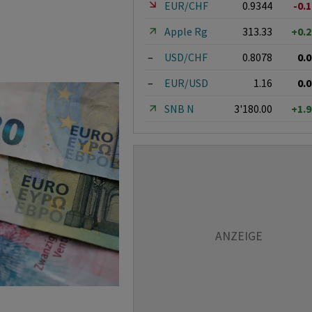
EUR/CHF
0.9344
-0.
Apple Rg
313.33
+0.
–
USD/CHF
0.8078
0.
–
EUR/USD
1.16
0.
SNB N
3'180.00
+1.