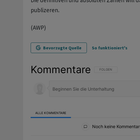
Die definitiven und absoluten Zahlen will da
publizeren.
(AWP)
Bevorzugte Quelle
So funktioniert's
Kommentare
FOLGE DIESER UNTERHAL
FOLGEN
ALLE KOMMENTARE
Alle Kommentare
Noch keine Kommentar