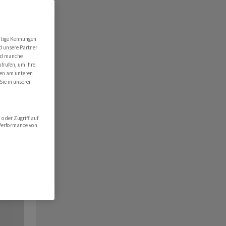
utige Kennungen
d unsere Partner
ind manche
ufrufen, um Ihre
ten am unteren
Sie in unserer
oder Zugriff auf
 Performance von