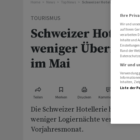
Home
News
Top News
Schweizer Hotellerie mit wenige
Ihre Priv
TOURISMUS
Wir und unse
Schweizer Hoteller
auf Ihrem Ger
verarbeiten D
Inhalte und A
weniger Übernach
Einstellungen
Rand der Webs
Datenschutze
im Mai
Wir und u
Verwendung ge
Informationen
Inhalten, Zi
Liste der P
Teilen
Merken
Drucken
Kommentare
Die Schweizer Hotellerie hat im Ma
weniger Logiernächte verzeichnet 
Vorjahresmonat.