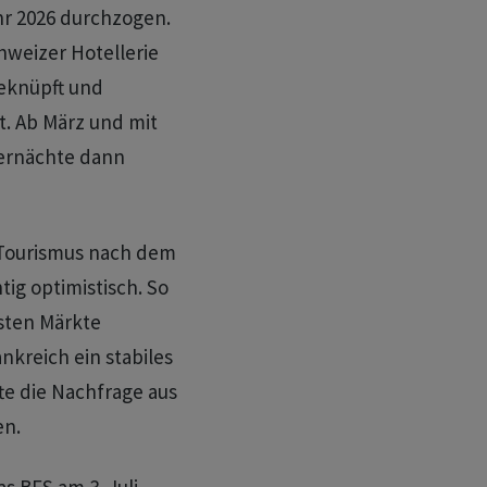
ahr 2026 durchzogen.
hweizer Hotellerie
eknüpft und
. Ab März und mit
iernächte dann
 Tourismus nach dem
ig optimistisch. So
sten Märkte
nkreich ein stabiles
te die Nachfrage aus
en.