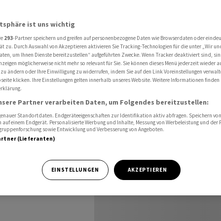
r Übernachtungen im Mai
atsphäre ist uns wichtig
re
293
-Partner speichern und greifen auf personenbezogene Daten wie Browserdaten oder einde
ie mit
ät zu. Durch Auswahl von Akzeptieren aktivieren Sie Tracking-Technologien für die unter „Wir un
aten, um Ihnen Dienste bereitzustellen“ aufgeführten Zwecke. Wenn Tracker deaktiviert sind, s
nzeigen möglicherweise nicht mehr so relevant für Sie. Sie können dieses Menü jederzeit wieder a
tungen
 zu ändern oder Ihre Einwilligung zu widerrufen, indem Sie auf den Link Voreinstellungen verwal
eite klicken. Ihre Einstellungen gelten innerhalb unseres Website. Weitere Informationen finden 
rklärung.
nsere Partner verarbeiten Daten, um Folgendes bereitzustellen:
nauer Standortdaten. Endgeräteeigenschaften zur Identifikation aktiv abfragen. Speichern von 
 auf einem Endgerät. Personalisierte Werbung und Inhalte, Messung von Werbeleistung und der
elgruppenforschung sowie Entwicklung und Verbesserung von Angeboten.
artner (Lieferanten)
i 2026 etwas
EINSTELLUNGEN
AKZEPTIEREN
als im