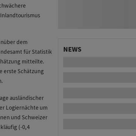
schwächere
 Inlandtourismus
genüber dem
NEWS
ndesamt für Statistik
hätzung mitteilte.
e erste Schätzung
n.
age ausländischer
der Logiernächte um
innen und Schweizer
läufig (-0,4