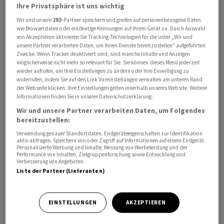
Ihre Privatsphäre ist uns wichtig
Wir und unsere
293
-Partner speichern und greifen auf personenbezogene Daten
wie Browserdaten oder eindeutige Kennungen auf Ihrem Gerät zu. Durch Auswahl
von Akzeptieren aktivieren Sie Tracking-Technologien für die unter „Wir und
Die Schweizer Hotellerie hat im August erneut mehr
unsere Partner verarbeiten Daten, um Ihnen Dienste bereitzustellen“ aufgeführten
Gäste empfangen. Zusammen mit den beiden
Zwecke. Wenn Tracker deaktiviert sind, sind manche Inhalte und Anzeigen
möglicherweise nicht mehr so relevant für Sie. Sie können dieses Menü jederzeit
Vormonaten ergibt sich damit ein Rekordsommer, wie
wieder aufrufen, um Ihre Einstellungen zu ändern oder Ihre Einwilligung zu
die definitiven Zahlen des Bundesamts für Statistik
widerrufen, indem Sie auf den Link Voreinstellungen verwalten am unteren Rand
der Webseite klicken. Ihre Einstellungen gelten innerhalb unseres Website. Weitere
(BFS) vom Freitag zeigen.
Informationen finden Sie in unserer Datenschutzerklärung.
Wir und unsere Partner verarbeiten Daten, um Folgendes
Überraschend kommt das nicht: Provisorische
bereitzustellen:
Schätzungen des BFS hatten den Rekordsommer
Verwendung genauer Standortdaten. Endgeräteeigenschaften zur Identifikation
bereits angezeigt. Nachdem die Schweizer Hotellerie
aktiv abfragen. Speichern von oder Zugriff auf Informationen auf einem Endgerät.
Personalisierte Werbung und Inhalte, Messung von Werbeleistung und der
bereits im Vorjahr einen Rekordsommer erlebt hatte,
Performance von Inhalten, Zielgruppenforschung sowie Entwicklung und
Verbesserung von Angeboten.
zählt die Branche nun nochmals klar mehr Gäste aus
Liste der Partner (Lieferanten)
dem In- und Ausland.
Im August waren es insgesamt 5,0 Millionen
EINSTELLUNGEN
AKZEPTIEREN
Übernachtungen - ein Anstieg von 3,2 Prozent. Bei den