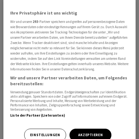
Ihre Privatsphäre ist uns wichtig
Wir und unsere
293
-Partner speichern und greifen auf personenbezogene Daten
So stieg der von Postfinance erhobene
wie Browserdaten oder eindeutige Kennungen auf Ihrem Gerät zu. Durch Auswahl
von Akzeptieren aktivieren Sie Tracking-Technologien für die unter „Wir und
Konsumindikator im April wie schon im März im
unsere Partner verarbeiten Daten, um Ihnen Dienste bereitzustellen“ aufgeführten
Jahresvergleich um 1,5 Prozent an, wie Finanz-Tochter
Zwecke. Wenn Tracker deaktiviert sind, sind manche Inhalte und Anzeigen
möglicherweise nicht mehr so relevant für Sie. Sie können dieses Menü jederzeit
der Post am Donnerstag mitteilte. Auch in den Monaten
wieder aufrufen, um Ihre Einstellungen zu ändern oder Ihre Einwilligung zu
Januar (+1,2 Prozent) und Februar (+1,1 Prozent) hatte
widerrufen, indem Sie auf den Link Voreinstellungen verwalten am unteren Rand
es bereits ein deutliches Plus gegeben.
der Webseite klicken. Ihre Einstellungen gelten innerhalb unseres Website. Weitere
Informationen finden Sie in unserer Datenschutzerklärung.
Wir und unsere Partner verarbeiten Daten, um Folgendes
Die Schweizer Bevölkerung sei weiterhin
bereitzustellen:
ausgabefreudig, hiess es in der Mitteilung weiter. Auch
Verwendung genauer Standortdaten. Endgeräteeigenschaften zur Identifikation
wenn die Konsumstimmung sich im vom
aktiv abfragen. Speichern von oder Zugriff auf Informationen auf einem Endgerät.
Personalisierte Werbung und Inhalte, Messung von Werbeleistung und der
Staatssekretariat für Wirtschaft Seco erhobenen
Performance von Inhalten, Zielgruppenforschung sowie Entwicklung und
Verbesserung von Angeboten.
Konsumindikator abgekühlt habe, schlage sich dies
Liste der Partner (Lieferanten)
bisher nur begrenzt im tatsächlichen Konsum nieder.
Postfinance wertet jeden Monat anonymisiert die
EINSTELLUNGEN
AKZEPTIEREN