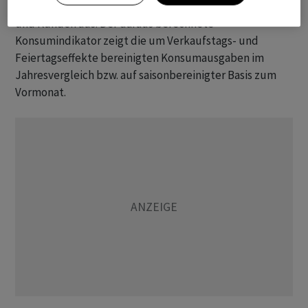
Zahlungstransaktionen ihrer 2,4 Millionen Kundinnen
und Kunden aus. Der daraus berechnete
Konsumindikator zeigt die um Verkaufstags- und
Feiertagseffekte bereinigten Konsumausgaben im
Jahresvergleich bzw. auf saisonbereinigter Basis zum
Vormonat.