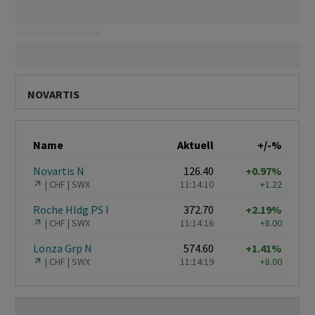
NOVARTIS
Name
Aktuell
+/-%
Novartis N
126.40
+0.97%
CHF
SWX
11:14:10
+1.22
Roche Hldg PS I
372.70
+2.19%
CHF
SWX
11:14:16
+8.00
Lonza Grp N
574.60
+1.41%
CHF
SWX
11:14:19
+8.00