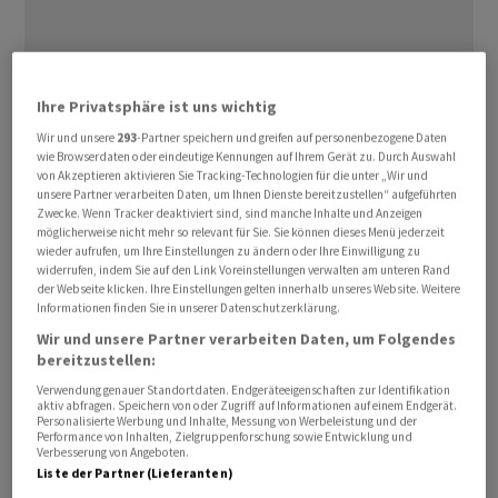
Ihre Privatsphäre ist uns wichtig
Wir und unsere
293
-Partner speichern und greifen auf personenbezogene Daten
Die Schweizer Pharmafirmen sind zusammen mit
wie Browserdaten oder eindeutige Kennungen auf Ihrem Gerät zu. Durch Auswahl
anderen Medikamentenherstellern Ziel einer
von Akzeptieren aktivieren Sie Tracking-Technologien für die unter „Wir und
unsere Partner verarbeiten Daten, um Ihnen Dienste bereitzustellen“ aufgeführten
sogenannten Section-232-National-Security-
Zwecke. Wenn Tracker deaktiviert sind, sind manche Inhalte und Anzeigen
Investigation. Im Rahmen dieser Untersuchung will das
möglicherweise nicht mehr so relevant für Sie. Sie können dieses Menü jederzeit
wieder aufrufen, um Ihre Einstellungen zu ändern oder Ihre Einwilligung zu
amerikanische Handelsministerium herausfinden, ob
widerrufen, indem Sie auf den Link Voreinstellungen verwalten am unteren Rand
die nationale Sicherheit der USA wegen einer allzu
der Webseite klicken. Ihre Einstellungen gelten innerhalb unseres Website. Weitere
Informationen finden Sie in unserer Datenschutzerklärung.
starken Abhängigkeit von Arzneimittel-Importen
Wir und unsere Partner verarbeiten Daten, um Folgendes
gefährdet ist. Dies berichtete die NZZ am Sonntag.
bereitzustellen:
Verwendung genauer Standortdaten. Endgeräteeigenschaften zur Identifikation
Die Medikamentenhersteller sollen sich innerhalb von
aktiv abfragen. Speichern von oder Zugriff auf Informationen auf einem Endgerät.
nur 21 Tagen an der Vernehmlassung zur Einleitung der
Personalisierte Werbung und Inhalte, Messung von Werbeleistung und der
Performance von Inhalten, Zielgruppenforschung sowie Entwicklung und
Untersuchung beteiligen. In der Schweizer
Verbesserung von Angeboten.
Liste der Partner (Lieferanten)
Pharmabranche scheint man von der Aufforderung, die