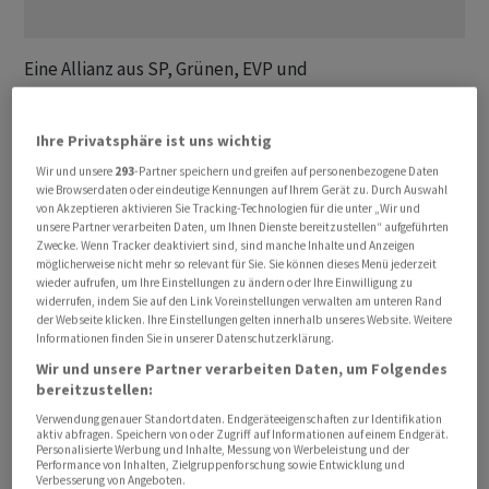
Eine Allianz aus SP, Grünen, EVP und
Nichtregierungsorganisationen hat ein Referendum mit
über 75'000 Unterschriften gegen die vom Parlament
Ihre Privatsphäre ist uns wichtig
beschlossenen Lockerungen bei der Ausfuhr und
Wir und unsere
293
-Partner speichern und greifen auf personenbezogene Daten
Wiederausfuhr von Kriegsmaterial eingereicht.
wie Browserdaten oder eindeutige Kennungen auf Ihrem Gerät zu. Durch Auswahl
von Akzeptieren aktivieren Sie Tracking-Technologien für die unter „Wir und
unsere Partner verarbeiten Daten, um Ihnen Dienste bereitzustellen“ aufgeführten
Die Lockerung des Kriegsmaterialgesetzes erlaube
Zwecke. Wenn Tracker deaktiviert sind, sind manche Inhalte und Anzeigen
einen «totalen Freipass» bei Exporten in 25 Länder,
möglicherweise nicht mehr so relevant für Sie. Sie können dieses Menü jederzeit
wieder aufrufen, um Ihre Einstellungen zu ändern oder Ihre Einwilligung zu
darunter die USA, kritisiert das Komitee in einer
widerrufen, indem Sie auf den Link Voreinstellungen verwalten am unteren Rand
Mitteilung vom Freitag. Gleichzeitig verbiete sie explizit
der Webseite klicken. Ihre Einstellungen gelten innerhalb unseres Website. Weitere
die Lieferung von Waffen an die von Russland
Informationen finden Sie in unserer Datenschutzerklärung.
angegriffene Ukraine. Diese «massive Lockerung der
Wir und unsere Partner verarbeiten Daten, um Folgendes
bereitzustellen:
bisherigen Regelungen» werde in diesem Punkt «ad
Verwendung genauer Standortdaten. Endgeräteeigenschaften zur Identifikation
absurdum geführt».
aktiv abfragen. Speichern von oder Zugriff auf Informationen auf einem Endgerät.
Personalisierte Werbung und Inhalte, Messung von Werbeleistung und der
Performance von Inhalten, Zielgruppenforschung sowie Entwicklung und
Die Änderungen kämen nur der Rüstungsindustrie
Verbesserung von Angeboten.