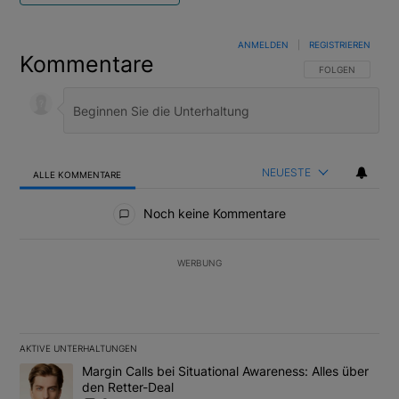
ANMELDEN
|
REGISTRIEREN
Kommentare
FOLGE DIESER U
FOLGEN
NEUESTE
ALLE KOMMENTARE
Alle Kommentare
Noch keine Kommentare
WERBUNG
AKTIVE UNTERHALTUNGEN
Das Folgende ist eine Liste der am meisten kommentierten Artikel
Ein Trendartikel mit dem Titel "Margin Calls bei Situational Awar
Margin Calls bei Situational Awareness: Alles über
den Retter-Deal