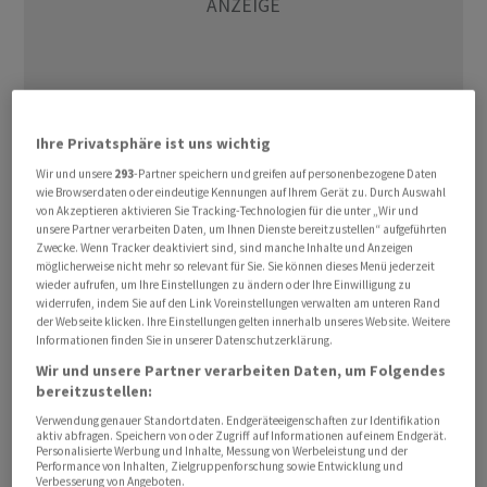
Ihre Privatsphäre ist uns wichtig
Wir und unsere
293
-Partner speichern und greifen auf personenbezogene Daten
wie Browserdaten oder eindeutige Kennungen auf Ihrem Gerät zu. Durch Auswahl
Die US-Regierung habe beschlossen, die bisher gültige
von Akzeptieren aktivieren Sie Tracking-Technologien für die unter „Wir und
Freigrenze von 800 US-Dollar bei der Einfuhr von Waren
unsere Partner verarbeiten Daten, um Ihnen Dienste bereitzustellen“ aufgeführten
Zwecke. Wenn Tracker deaktiviert sind, sind manche Inhalte und Anzeigen
per 29. August aufzuheben, teilte die Schweizerische
möglicherweise nicht mehr so relevant für Sie. Sie können dieses Menü jederzeit
Post am Montag mit. Ohne diese Freigrenze müsse jede
wieder aufrufen, um Ihre Einstellungen zu ändern oder Ihre Einwilligung zu
widerrufen, indem Sie auf den Link Voreinstellungen verwalten am unteren Rand
Warensendung - egal wie klein und mit welchem Wert -
der Webseite klicken. Ihre Einstellungen gelten innerhalb unseres Website. Weitere
beim US-Zoll angemeldet und verzollt werden.
Informationen finden Sie in unserer Datenschutzerklärung.
Wir und unsere Partner verarbeiten Daten, um Folgendes
bereitzustellen:
Ausserdem hätten die USA sehr kurzfristig neue
Vorschriften zur Abwicklung der Verzollung eingeführt.
Verwendung genauer Standortdaten. Endgeräteeigenschaften zur Identifikation
aktiv abfragen. Speichern von oder Zugriff auf Informationen auf einem Endgerät.
Diese unterschieden sich stark von den bisherigen
Personalisierte Werbung und Inhalte, Messung von Werbeleistung und der
Performance von Inhalten, Zielgruppenforschung sowie Entwicklung und
Regelungen des Weltpostvereins. Neu müssten
Verbesserung von Angeboten.