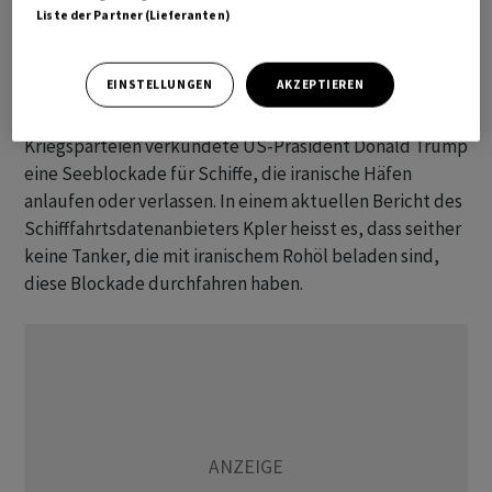
Liste der Partner (Lieferanten)
Bericht: Keine iranischen Öl-Tanker mehr durch
Meerenge
EINSTELLUNGEN
AKZEPTIEREN
Nach Beginn der Waffenruhe zwischen den
Kriegsparteien verkündete US-Präsident Donald Trump
eine Seeblockade für Schiffe, die iranische Häfen
anlaufen oder verlassen. In einem aktuellen Bericht des
Schifffahrtsdatenanbieters Kpler heisst es, dass seither
keine Tanker, die mit iranischem Rohöl beladen sind,
diese Blockade durchfahren haben.