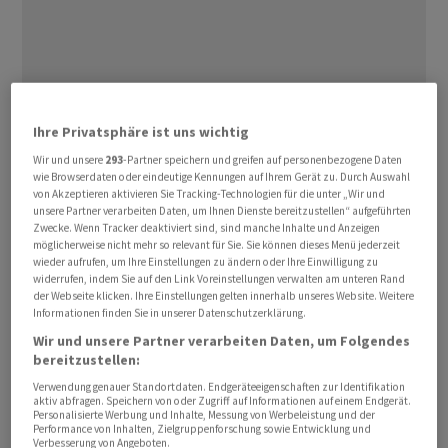
So erlebt der Handel durch den fernab liegenden
Ihre Privatsphäre ist uns wichtig
Panamakanal einen Aufschwung. Nach Angaben des
internationalen Schifffahrtsverbands Bimco sind die
Wir und unsere
293
-Partner speichern und greifen auf personenbezogene Daten
wie Browserdaten oder eindeutige Kennungen auf Ihrem Gerät zu. Durch Auswahl
Durchfahrten durch den Kanal dieses Jahr im Vergleich
von Akzeptieren aktivieren Sie Tracking-Technologien für die unter „Wir und
zum Vorjahreszeitraum um acht Prozent gestiegen.
unsere Partner verarbeiten Daten, um Ihnen Dienste bereitzustellen“ aufgeführten
Zwecke. Wenn Tracker deaktiviert sind, sind manche Inhalte und Anzeigen
Ausschlaggebend waren vor allem Fahrten von Öl-
möglicherweise nicht mehr so relevant für Sie. Sie können dieses Menü jederzeit
Tankern.
wieder aufrufen, um Ihre Einstellungen zu ändern oder Ihre Einwilligung zu
widerrufen, indem Sie auf den Link Voreinstellungen verwalten am unteren Rand
der Webseite klicken. Ihre Einstellungen gelten innerhalb unseres Website. Weitere
Bimco aus Dänemark teilte mit, im laufenden Jahr habe
Informationen finden Sie in unserer Datenschutzerklärung.
es im Tagesschnitt 38 Durchfahrten gegeben. «Die
Wir und unsere Partner verarbeiten Daten, um Folgendes
bereitzustellen:
tägliche Maximalkapazität des Panamakanals liegt bei
etwa 36 bis 40 Durchfahrten, was bedeutet, dass er
Verwendung genauer Standortdaten. Endgeräteeigenschaften zur Identifikation
aktiv abfragen. Speichern von oder Zugriff auf Informationen auf einem Endgerät.
derzeit nahe seiner maximalen Kapazität betrieben
Personalisierte Werbung und Inhalte, Messung von Werbeleistung und der
Performance von Inhalten, Zielgruppenforschung sowie Entwicklung und
wird», sagte Bimco-Analyst Filipe Gouveia.
Verbesserung von Angeboten.