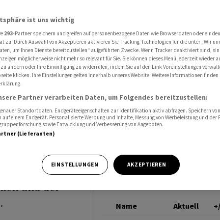
n U-blox stürzen ab
U-BLOX
atsphäre ist uns wichtig
re
293
-Partner speichern und greifen auf personenbezogene Daten wie Browserdaten oder einde
ät zu. Durch Auswahl von Akzeptieren aktivieren Sie Tracking-Technologien für die unter „Wir un
icks:
aten, um Ihnen Dienste bereitzustellen“ aufgeführten Zwecke. Wenn Tracker deaktiviert sind, s
nzeigen möglicherweise nicht mehr so relevant für Sie. Sie können dieses Menü jederzeit wieder a
 zu ändern oder Ihre Einwilligung zu widerrufen, indem Sie auf den Link Voreinstellungen verwal
 stürzen
eite klicken. Ihre Einstellungen gelten innerhalb unseres Website. Weitere Informationen finden 
rklärung.
nsere Partner verarbeiten Daten, um Folgendes bereitzustellen:
nauer Standortdaten. Endgeräteeigenschaften zur Identifikation aktiv abfragen. Speichern von 
 auf einem Endgerät. Personalisierte Werbung und Inhalte, Messung von Werbeleistung und der
elgruppenforschung sowie Entwicklung und Verbesserung von Angeboten.
artner (Lieferanten)
EINSTELLUNGEN
AKZEPTIEREN
h der
hlen und der
.
Name
Aktuell
+