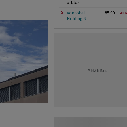
–
u-blox
–
Vontobel
85.90
-0.
Holding N