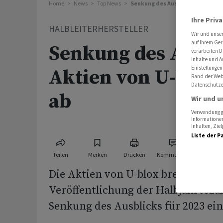
Home
News
Top News
Senkung des Ausblicks: Aktien vo
Ihre Priv
HALBLEITERHERSTELLER
Wir und unse
auf Ihrem Ger
Senkung des Ausbl
verarbeiten D
Inhalte und A
Einstellungen
Aktien von U-blox
Rand der Webs
Datenschutze
ab
Wir und u
Verwendung ge
Informationen
Inhalten, Zi
Liste der P
Teilen
Merken
Drucken
Kommentare
Die Aktien von U-blox brechen nac
Veröffentlichung der Halbjahresza
Senkung des Ausblicks für 2023 ein