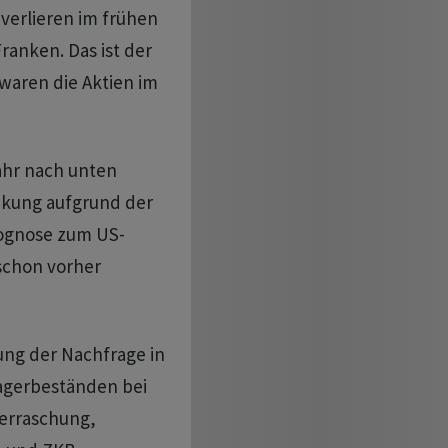
verlieren im frühen
Franken. Das ist der
 waren die Aktien im
ahr nach unten
enkung aufgrund der
rognose zum US-
 schon vorher
ung der Nachfrage in
agerbeständen bei
berraschung,