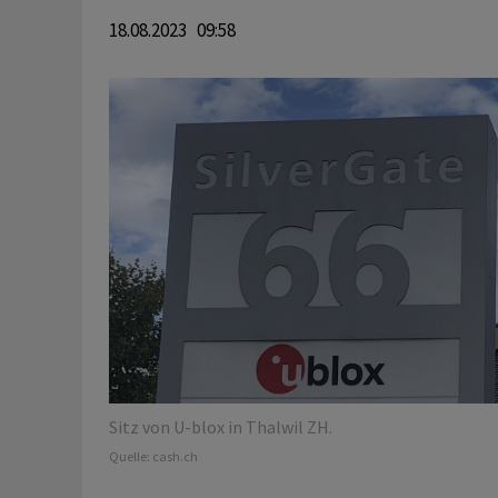
18.08.2023 09:58
Sitz von U-blox in Thalwil ZH.
Quelle:
cash.ch