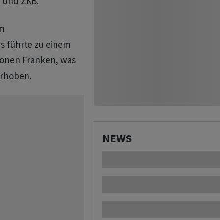
l
und ZKB.
im
 führte zu einem
ionen Franken, was
orhoben.
NEWS