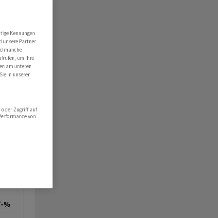
utige Kennungen
d unsere Partner
ind manche
ufrufen, um Ihre
ten am unteren
Sie in unserer
oder Zugriff auf
 Performance von
/-%