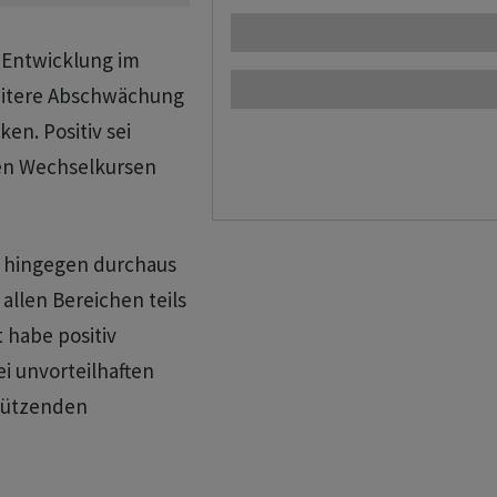
r Entwicklung im
eitere Abschwächung
en. Positiv sei
ten Wechselkursen
n hingegen durchaus
allen Bereichen teils
t habe positiv
ei unvorteilhaften
tützenden