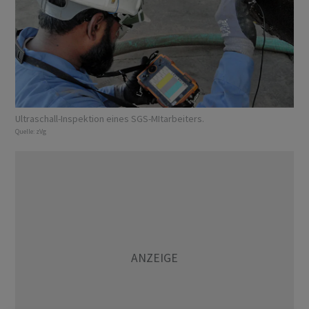
Ultraschall-Inspektion eines SGS-MItarbeiters.
Quelle:
zVg