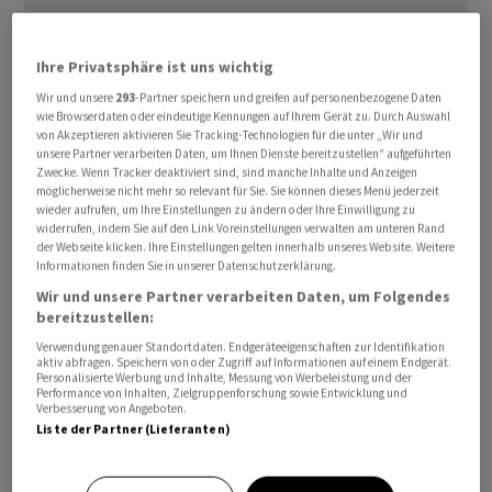
Ihre Privatsphäre ist uns wichtig
Wir und unsere
293
-Partner speichern und greifen auf personenbezogene Daten
wie Browserdaten oder eindeutige Kennungen auf Ihrem Gerät zu. Durch Auswahl
Der Umsatz zog im Halbjahr laut einer Mitteilung vom
von Akzeptieren aktivieren Sie Tracking-Technologien für die unter „Wir und
Montag leicht um 0,9 Prozent auf 3,28 Milliarden
unsere Partner verarbeiten Daten, um Ihnen Dienste bereitzustellen“ aufgeführten
Franken an. Um Währungseinflüsse sowie um Zu- und
Zwecke. Wenn Tracker deaktiviert sind, sind manche Inhalte und Anzeigen
möglicherweise nicht mehr so relevant für Sie. Sie können dieses Menü jederzeit
Verkäufe von Geschäftsteilen und Firmen bereinigt
wieder aufrufen, um Ihre Einstellungen zu ändern oder Ihre Einwilligung zu
nahm er um 8,1 Prozent zu. Das Genfer Unternehmen
widerrufen, indem Sie auf den Link Voreinstellungen verwalten am unteren Rand
der Webseite klicken. Ihre Einstellungen gelten innerhalb unseres Website. Weitere
litt unter ungünstigen Wechselkursen. Dafür wird die
Informationen finden Sie in unserer Datenschutzerklärung.
Prognose für das organische Wachstum bis zum
Wir und unsere Partner verarbeiten Daten, um Folgendes
Jahresende angehoben.
bereitzustellen:
Verwendung genauer Standortdaten. Endgeräteeigenschaften zur Identifikation
aktiv abfragen. Speichern von oder Zugriff auf Informationen auf einem Endgerät.
In einem schwierigen Geschäftsumfeld arbeitete SGS
Personalisierte Werbung und Inhalte, Messung von Werbeleistung und der
mit den weltweit über 98'000 Mitarbeitenden an den
Performance von Inhalten, Zielgruppenforschung sowie Entwicklung und
Verbesserung von Angeboten.
insgesamt 2650 Standorten gleich profitabel wie im
Liste der Partner (Lieferanten)
vergangenen Jahr. Das um Sonderfaktoren bereinigte
operative Ergebnis stieg im Halbjahr ebenfalls leicht um