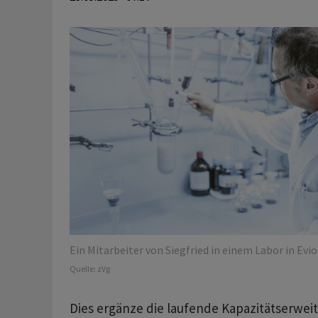
Ein Mitarbeiter von Siegfried in einem Labor in Evi
Quelle:
zVg
Dies ergänze die laufende Kapazitätserwei