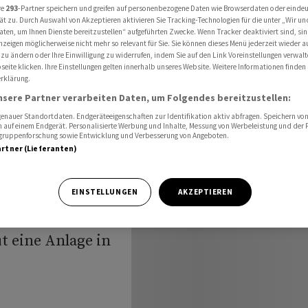
kapazität für Augentropfen in El Masnou
re
293
-Partner speichern und greifen auf personenbezogene Daten wie Browserdaten oder einde
ät zu. Durch Auswahl von Akzeptieren aktivieren Sie Tracking-Technologien für die unter „Wir un
aten, um Ihnen Dienste bereitzustellen“ aufgeführten Zwecke. Wenn Tracker deaktiviert sind, s
nzeigen möglicherweise nicht mehr so relevant für Sie. Sie können dieses Menü jederzeit wieder a
 zu ändern oder Ihre Einwilligung zu widerrufen, indem Sie auf den Link Voreinstellungen verwal
t
eite klicken. Ihre Einstellungen gelten innerhalb unseres Website. Weitere Informationen finden 
rklärung.
tät für
nsere Partner verarbeiten Daten, um Folgendes bereitzustellen:
nauer Standortdaten. Endgeräteeigenschaften zur Identifikation aktiv abfragen. Speichern von 
 auf einem Endgerät. Personalisierte Werbung und Inhalte, Messung von Werbeleistung und der
l Masnou
elgruppenforschung sowie Entwicklung und Verbesserung von Angeboten.
artner (Lieferanten)
EINSTELLUNGEN
AKZEPTIEREN
t eine Anlage in