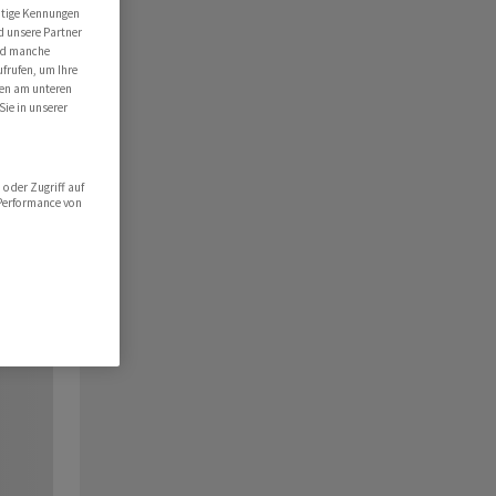
utige Kennungen
d unsere Partner
ind manche
ufrufen, um Ihre
ten am unteren
Sie in unserer
oder Zugriff auf
 Performance von