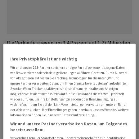
Die Verkäufe stiegen um 3,4 Prozent auf 1,27 Milliarden
Franken, wie das Unternehmen am Dienstag mitteilte.
Der Gegenwind von der Währungsseite war relativ stark:
Ihre Privatsphäre ist uns wichtig
In Lokalwährungen gerechnet wäre
Siegfried
um 6,3
Wir und unsere
293
-Partner speichern und greifen auf personenbezogene Daten
Prozent gewachsen.
wie Browserdaten oder eindeutige Kennungen auf Ihrem Gerät zu. Durch Auswahl
von Akzeptieren aktivieren Sie Tracking-Technologien für die unter „Wir und
unsere Partner verarbeiten Daten, um Ihnen Dienste bereitzustellen“ aufgeführten
Damit habe
Siegfried
das auslaufende
Zwecke. Wenn Tracker deaktiviert sind, sind manche Inhalte und Anzeigen
möglicherweise nicht mehr so relevant für Sie. Sie können dieses Menü jederzeit
Impfstoffgeschäft nicht nur ausgeglichen, sondern
wieder aufrufen, um Ihre Einstellungen zu ändern oder Ihre Einwilligung zu
überkompensiert, hielt das Unternehmen im
widerrufen, indem Sie auf den Link Voreinstellungen verwalten am unteren Rand
der Webseite klicken. Ihre Einstellungen gelten innerhalb unseres Website. Weitere
Communiqué fest. Drug Products, hier ist die
Informationen finden Sie in unserer Datenschutzerklärung.
Herstellung von Tabletten und die sterile Abfüllung
Wir und unsere Partner verarbeiten Daten, um Folgendes
von Arzneimitteln angesiedelt, sei etwa ohne Impfstoffe
bereitzustellen:
im mittleren bis hohen einstelligen Prozentbereich
Verwendung genauer Standortdaten. Endgeräteeigenschaften zur Identifikation