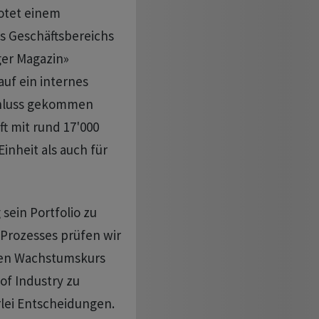
otet einem
s ⁠Geschäftsbereichs
ger Magazin»
uf ein internes
chluss gekommen
t ​mit rund 17'000
inheit als auch für
sein Portfolio zu
Prozesses prüfen wir
‌den Wachstumskurs
of Industry zu
rlei Entscheidungen.