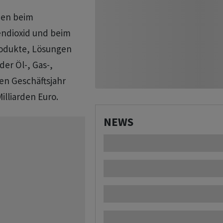
men beim
ndioxid ​und beim
rodukte, Lösungen
r Öl-, Gas-, ​
en Geschäftsjahr
lliarden ‌Euro.
NEWS