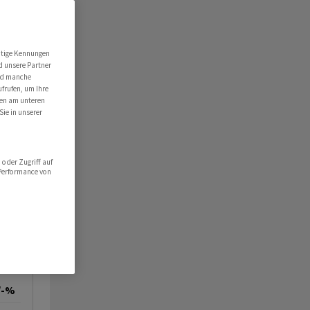
utige Kennungen
d unsere Partner
ind manche
ufrufen, um Ihre
ten am unteren
Sie in unserer
oder Zugriff auf
 Performance von
/-%