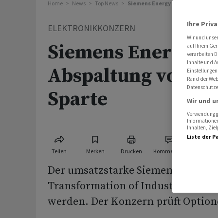
Home
News
Top News
Siemens Energy prüft Abspaltung
Ihre Priv
ELEKTRONIKKONZERN
Wir und unse
Siemens Energy pr
auf Ihrem Ger
verarbeiten D
Inhalte und A
Abspaltung von gr
Einstellungen
Rand der Webs
Datenschutze
Sparte
Wir und u
Verwendung ge
Informationen
Inhalten, Zi
Liste der P
Teilen
Merken
Drucken
Kommentare
Der umsatzstarke Siemens-Energy
Transformation of Industry könnt
werden. Der Konzern prüft Option