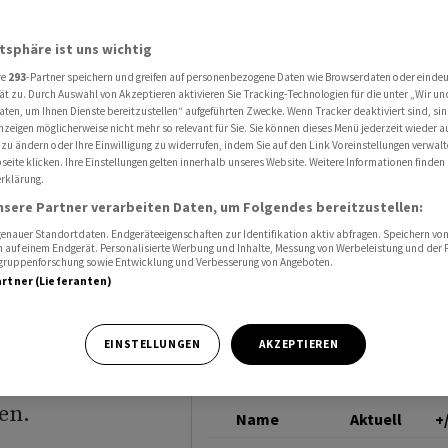
 von grosser Sparte
SIEMENS ENERGY
atsphäre ist uns wichtig
re
293
-Partner speichern und greifen auf personenbezogene Daten wie Browserdaten oder einde
üft
ät zu. Durch Auswahl von Akzeptieren aktivieren Sie Tracking-Technologien für die unter „Wir un
aten, um Ihnen Dienste bereitzustellen“ aufgeführten Zwecke. Wenn Tracker deaktiviert sind, s
nzeigen möglicherweise nicht mehr so relevant für Sie. Sie können dieses Menü jederzeit wieder a
osser
 zu ändern oder Ihre Einwilligung zu widerrufen, indem Sie auf den Link Voreinstellungen verwal
eite klicken. Ihre Einstellungen gelten innerhalb unseres Website. Weitere Informationen finden 
rklärung.
nsere Partner verarbeiten Daten, um Folgendes bereitzustellen:
nauer Standortdaten. Endgeräteeigenschaften zur Identifikation aktiv abfragen. Speichern von 
 auf einem Endgerät. Personalisierte Werbung und Inhalte, Messung von Werbeleistung und der
elgruppenforschung sowie Entwicklung und Verbesserung von Angeboten.
artner (Lieferanten)
-Bereich
EINSTELLUNGEN
AKZEPTIEREN
e abgespalten
en.
Name
Aktuell
+