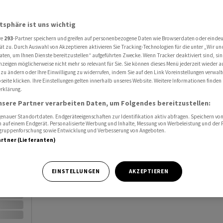
Al
atsphäre ist uns wichtig
Port
re
293
-Partner speichern und greifen auf personenbezogene Daten wie Browserdaten oder einde
ät zu. Durch Auswahl von Akzeptieren aktivieren Sie Tracking-Technologien für die unter „Wir un
Watc
aten, um Ihnen Dienste bereitzustellen“ aufgeführten Zwecke. Wenn Tracker deaktiviert sind, s
nzeigen möglicherweise nicht mehr so relevant für Sie. Sie können dieses Menü jederzeit wieder a
 zu ändern oder Ihre Einwilligung zu widerrufen, indem Sie auf den Link Voreinstellungen verwal
eite klicken. Ihre Einstellungen gelten innerhalb unseres Website. Weitere Informationen finden 
rklärung.
nsere Partner verarbeiten Daten, um Folgendes bereitzustellen:
nauer Standortdaten. Endgeräteeigenschaften zur Identifikation aktiv abfragen. Speichern von 
Vortag
 auf einem Endgerät. Personalisierte Werbung und Inhalte, Messung von Werbeleistung und der
elgruppenforschung sowie Entwicklung und Verbesserung von Angeboten.
artner (Lieferanten)
EINSTELLUNGEN
AKZEPTIEREN