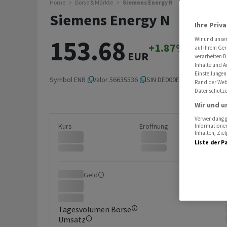
Home
Börse & Märkte
Siemens Energy N
Siemens Energy N
Ihre Priv
153.68
Wir und unse
+1.87%
+2.82
auf Ihrem Ger
EUR
verarbeiten D
Inhalte und A
Einstellungen
Symbol
ENR
Valor
56635536
ISIN
DE000ENER6Y0
Rand der Webs
Datenschutze
Wir und u
Verwendung ge
Kurs
Eröffnung
Informationen
Inhalten, Zi
Liste der P
Geld
Brief
Tagesvolumen Börse
Umsatz