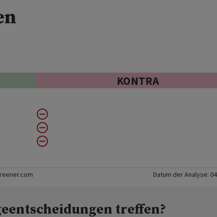
en
KONTRA
creener.com
Datum der Analyse:
04
geentscheidungen treffen?