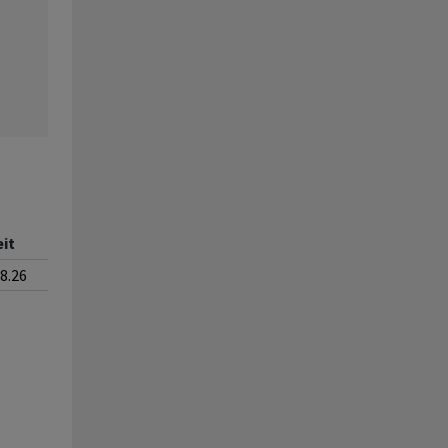
eit
08.26