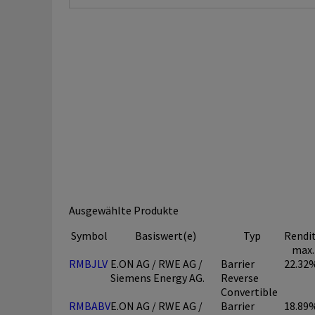
Ausgewählte Produkte
Symbol
Basiswert(e)
Typ
Rendi
max.
RMBJLV
E.ON AG / RWE AG /
Barrier
22.32
Siemens Energy AG.
Reverse
Convertible
RMBABV
E.ON AG / RWE AG /
Barrier
18.89