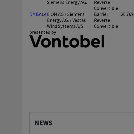
Siemens Energy AG.
Reverse
Convertible
RMBALV
E.ON AG / Siemens
Barrier
20.76
Energy AG. / Vestas
Reverse
Wind Systems A/S
Convertible
presented by
NEWS