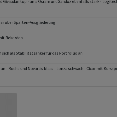
nd Givaudan top - ams Osram und Sandoz ebenfalls stark - Logitec
bar über Sparten-Ausgliederung
mit Rekorden
sich als Stabilitätsanker für das Portfollio an
t an - Roche und Novartis blass - Lonza schwach - Cicor mit Kurss