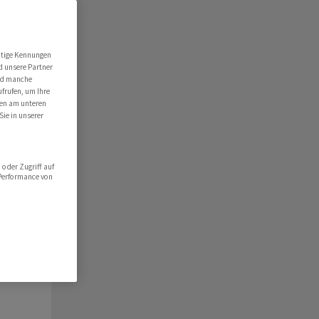
ert
folio
utige Kennungen
d unsere Partner
hlist
ind manche
ufrufen, um Ihre
ten am unteren
Sie in unserer
oder Zugriff auf
 Performance von